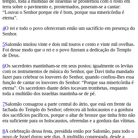
templo, toda a multidão de israelitas se proster­nou com o rosto em
terra sobre o pavimento e, prosternados, puseram-se a cantar:
“Louvai o Senhor porque ele é bom, porque sua misericórdia é
eterna”.
4
O rei e todo o povo ofereceram então um sacrifício em presença do
Senhor.
5
Salomão imolou vinte e dois mil touros e cento e vinte mil ovelhas.
Foi desse modo que o rei e o povo fizeram a dedicação do Templo
de Deus.
6
Os sacerdotes mantinham-se em seus postos; igualmente os levitas
com os instrumentos de música do Senhor, que Davi tinha mandado
fazer para celebrar os louvores do Senhor, quando confiou-lhes essa
função de cantar os louvores do Senhor: “Porque sua misericórdia é
eterna”. Os sacerdotes diante deles tocavam trombetas, enquanto
toda a multidão dos israelitas mantinha-se de pé.
7
Salomão consagrou a parte central do átrio, que está em frente da
fachada do Templo do Senhor; ofereceu ali holocaustos e a gordura
dos sacrifícios pacíficos, porque o altar de bronze que tinha feito não
era suficiente para os holocaustos, oferendas e a gordura das vítimas.
8
A celebração dessa festa, presidida então por Salomão, para todo o
povo de Israel durou sete dias. A multidão congregada, desde a