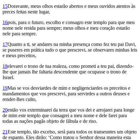
15
Dora­vante, meus olhos estarão abertos e meus ouvidos atentos às
preces feitas neste lugar,
16
pois, para o futuro, escolho e consagro este templo para que meu
nome nele resida para sempre; meus olhos e meu coração estarão
nele para sempre.
17
Quanto a ti, se andares na minha presença como fez teu pai Davi,
se puseres em prática tudo o que prescrevi, se observares minhas leis
e meus preceitos,
18
elevarei o trono de tua realeza, como prometi a teu pai, dizendo-
lhe que jamais lhe faltaria descendente que ocupasse o trono de
Israel.
19
Mas se vos desviardes de mim e negligenciardes os preceitos e
mandamentos que vos prescrevi, para servirdes a outros deuses e
render-lhes culto,
20
então vos exterminarei da terra que vos dei e arrojarei para longe
de mim este templo que consagrei a meu nome e dele farei para
todas as nações pagãs objeto de fábula e de riso.
21
Este templo, tão excelso, será para todos os transeuntes um objeto
de espanto. Eles dirão: ‘Como tratou o Senhor dessa maneira esta