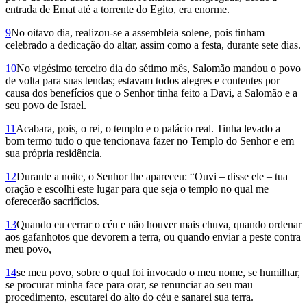
entrada de Emat até a torrente do Egito, era enorme.
9
No oitavo dia, realizou-se a assembleia solene, pois tinham
celebrado a dedicação do altar, assim como a festa, durante sete dias.
10
No vigésimo terceiro dia do sétimo mês, Salomão mandou o povo
de volta para suas tendas; estavam todos alegres e contentes por
causa dos benefícios que o Senhor tinha feito a Davi, a Salomão e a
seu povo de Israel.
11
Acabara, pois, o rei, o templo e o palácio real. Tinha levado a
bom termo tudo o que tencionava fazer no Templo do Senhor e em
sua própria residência.
12
Durante a noite, o Senhor lhe apareceu: “Ouvi – disse ele – tua
oração e escolhi este lugar para que seja o templo no qual me
oferecerão sacrifícios.
13
Quando eu cerrar o céu e não houver mais chuva, quando ordenar
aos gafanhotos que devorem a terra, ou quando enviar a peste contra
meu povo,
14
se meu povo, sobre o qual foi invocado o meu nome, se humilhar,
se procurar minha face para orar, se renunciar ao seu mau
procedimento, escutarei do alto do céu e sanarei sua terra.