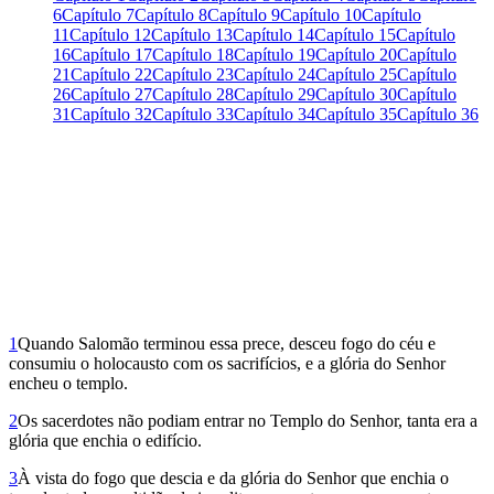
6
Capítulo 7
Capítulo 8
Capítulo 9
Capítulo 10
Capítulo
11
Capítulo 12
Capítulo 13
Capítulo 14
Capítulo 15
Capítulo
16
Capítulo 17
Capítulo 18
Capítulo 19
Capítulo 20
Capítulo
21
Capítulo 22
Capítulo 23
Capítulo 24
Capítulo 25
Capítulo
26
Capítulo 27
Capítulo 28
Capítulo 29
Capítulo 30
Capítulo
31
Capítulo 32
Capítulo 33
Capítulo 34
Capítulo 35
Capítulo 36
1
Quando Salomão terminou essa prece, desceu fogo do céu e
consumiu o holocausto com os sacrifícios, e a glória do Senhor
encheu o templo.
2
Os sacerdotes não podiam entrar no Templo do Senhor, tanta era a
glória que enchia o edifício.
3
À vista do fogo que descia e da glória do Senhor que enchia o