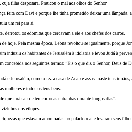
, cuja filha desposara. Praticou o mal aos olhos do Senhor.
iança feita com Davi e porque lhe tinha prometido deixar uma lâmpada, 
uiu um rei para si.
e, derrotou os edomitas que cercavam a ele e aos chefes dos carros.
a de hoje. Pela mesma época, Lebna revoltou-se igualmente, porque Jo
im induziu os habitantes de Jerusalém à idolatria e levou Judá à perver
m concebida nos seguintes termos: “Eis o que diz o Senhor, Deus de Da
e Judá e Jerusalém, como o fez a casa de Acab e assassinaste teus irmãos,
as mulheres e todos os teus bens.
e que fará sair de teu corpo as entranhas durante longos dias”.
 vizinhos dos etíopes.
as riquezas que estavam amontoadas no palácio real e levaram seus filho