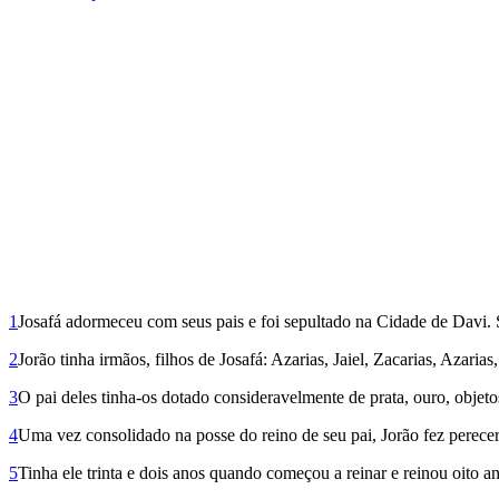
1
Josafá adormeceu com seus pais e foi sepultado na Cidade de Davi. S
2
Jorão tinha irmãos, filhos de Josafá: Azarias, Jaiel, Zacarias, Azarias,
3
O pai deles tinha-os dotado consideravelmente de prata, ouro, objeto
4
Uma vez consolidado na posse do reino de seu pai, Jorão fez perecer
5
Tinha ele trinta e dois anos quando começou a reinar e reinou oito a