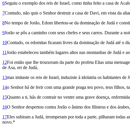
6
Seguiu o exemplo dos reis de Israel, como tinha feito a casa de Acab
7
Contudo, não quis o Senhor destruir a casa de Davi, em vista da al
8
No tempo de Jorão, Edom libertou-se da dominação de Judá e constit
9
Jorão se pôs a caminho com seus chefes e seus carros. Durante a noit
10
Contudo, os edomitas ficaram livres da dominação de Judá até o di
11
Jorão estabeleceu também lugares altos nas montanhas de Judá e ass
12
Foi então que lhe trouxeram da parte do profeta Elias uma mensage
de Asa, rei de Judá,
13
mas imitaste os reis de Israel, induziste à idolatria os habitantes d
14
o Senhor há de ferir com uma grande praga teu povo, teus filhos, tu
15
Quanto a ti, hás de contrair no ventre uma grave doença, enfermidad
16
O Senhor despertou contra Jorão o ânimo dos filisteus e dos árabes,
17
Eles subiram a Judá, irrom­peram por toda a parte, pilharam todas 
novo.*