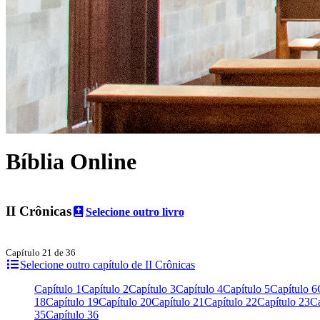
Bíblia Online
II Crônicas
Selecione outro livro
Capítulo 21 de 36
Selecione outro capítulo de II Crônicas
Capítulo 1
Capítulo 2
Capítulo 3
Capítulo 4
Capítulo 5
Capítulo 6
18
Capítulo 19
Capítulo 20
Capítulo 21
Capítulo 22
Capítulo 23
Ca
35
Capítulo 36