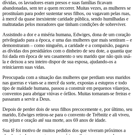
dívidas, os lavradores eram presos e suas famílias ficavam
abandonadas, sem ter a quem recorrer. Muitas vezes, as mulheres se
prostituíam para poder sustentar seus filhos, ou vagavam pelas ruas,
à mercê da quase inexistente caridade pública, sendo humilhadas e
maltratadas pelos moradores que tinham condições de sobreviver.
Assistindo a dor e a miséria humana, Edwiges, dona de um coração
privilegiado para a época, e uma das mulheres que mais sentiram – e
demonstraram – como ninguém, a caridade e a compaixão, pagava
as dívidas dos presidiários com o dinheiro de seu dote, a quantia que
foi dada em época de seu casamento o seu marido que não quis usá-
la e deixou a seu inteiro dispor de sua esposa, ajudando-os a
reiniciarem suas vidas.
Preocupada com a situação das mulheres que perdiam seus maridos
nas guerras e viam-se a mercê da sorte, expostas a estupros e todo
tipo de maldade humana, passou a construir em pequenos vilarejos,
conventos para abrigar viúvas e órfãos. Muitas tornaram-se freiras e
passaram a servir a Deus.
Depois de perder dois de seus filhos precocemente e, por último, seu
marido, Edwiges retirou-se para o convento de Trébnitz e ali viveu,
em jejum e oração até sua morte, aos 69 anos de idade.
Sua fé foi motivo de muitos pedidos dos que viveram próximos a