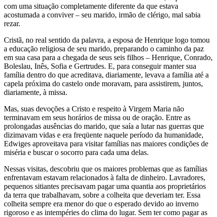
com uma situação completamente diferente da que estava
acostumada a conviver – seu marido, irmão de clérigo, mal sabia
rezar.
Cristã, no real sentido da palavra, a esposa de Henrique logo tomou
a educação religiosa de seu marido, preparando o caminho da paz
em sua casa para a chegada de seus seis filhos – Henrique, Conrado,
Boleslau, Inês, Sofia e Gertrudes. E, para conseguir manter sua
família dentro do que acreditava, diariamente, levava a família até a
capela próxima do castelo onde moravam, para assistirem, juntos,
diariamente, à missa.
Mas, suas devoções a Cristo e respeito à Virgem Maria não
terminavam em seus horários de missa ou de oração. Entre as
prolongadas ausências do marido, que saía a lutar nas guerras que
dizimavam vidas e era freqüente naquele período da humanidade,
Edwiges aproveitava para visitar famílias nas maiores condições de
miséria e buscar o socorro para cada uma delas.
Nessas visitas, descobriu que os maiores problemas que as famílias
enfrentavam estavam relacionados à falta de dinheiro. Lavradores,
pequenos sitiantes precisavam pagar uma quantia aos proprietários
da terra que trabalhavam, sobre a colheita que deveriam ter. Essa
colheita sempre era menor do que o esperado devido ao inverno
rigoroso e as intempéries do clima do lugar. Sem ter como pagar as