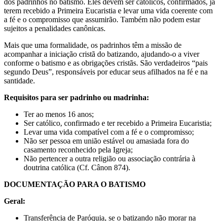
dos padrinhos no batismo. Eles devem ser católicos, confirmados, já
terem recebido a Primeira Eucaristia e levar uma vida coerente com
a fé e o compromisso que assumirão. Também não podem estar
sujeitos a penalidades canônicas.
Mais que uma formalidade, os padrinhos têm a missão de
acompanhar a iniciação cristã do batizando, ajudando-o a viver
conforme o batismo e as obrigações cristãs. São verdadeiros “pais
segundo Deus”, responsáveis por educar seus afilhados na fé e na
santidade.
Requisitos para ser padrinho ou madrinha:
Ter ao menos 16 anos;
Ser católico, confirmado e ter recebido a Primeira Eucaristia;
Levar uma vida compatível com a fé e o compromisso;
Não ser pessoa em união estável ou amasiada fora do
casamento reconhecido pela Igreja;
Não pertencer a outra religião ou associação contrária à
doutrina católica (Cf. Cânon 874).
DOCUMENTAÇÃO PARA O BATISMO
Geral:
Transferência de Paróquia, se o batizando não morar na