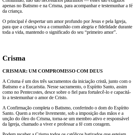
Comunhão, não são necessários padrinhos — esses são exigidos
apenas no Batismo e na Crisma, para acompanhar e testemunhar a fé
da criança.
O principal é despertar um amor profundo por Jesus e pela Igreja,
para que a criança viva a comunhão com alegria e fidelidade durante
toda a vida, mantendo o significado do seu “primeiro amor”.
Crisma
CRISMAR: UM COMPROMISSO COM DEUS
A Crisma é um dos três sacramentos da iniciação cristã, junto com o
Batismo e a Eucaristia. Nesse sacramento, o Espírito Santo, assim
como no Pentecostes, desce sobre o fiel para fortalecê-lo e capacitá-
lo a testemunhar o amor de Cristo.
A Confirmação completa o Batismo, conferindo o dom do Espírito
Santo. Quem a recebe livremente, sob a imposição das mãos e a
unção do óleo do Crisma, torna-se um membro ativo e responsável
da Igreja, chamado a viver e professar a fé com coragem.
Podem receber a Crisma todos os católicos batizados que estejam