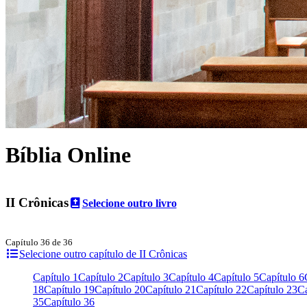
Bíblia Online
II Crônicas
Selecione outro livro
Capítulo 36 de 36
Selecione outro capítulo de II Crônicas
Capítulo 1
Capítulo 2
Capítulo 3
Capítulo 4
Capítulo 5
Capítulo 6
18
Capítulo 19
Capítulo 20
Capítulo 21
Capítulo 22
Capítulo 23
Ca
35
Capítulo 36