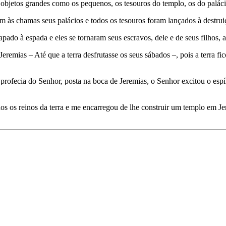
bjetos grandes como os pequenos, os tesouros do templo, os do palácio 
m às chamas seus palácios e todos os tesouros foram lançados à destrui
do à espada e eles se tornaram seus escravos, dele e de seus filhos, 
remias – Até que a terra desfrutasse os seus sábados –, pois a terra fic
 profecia do Senhor, posta na boca de Jeremias, o Senhor excitou o espír
os os reinos da terra e me encarregou de lhe construir um templo em Jer