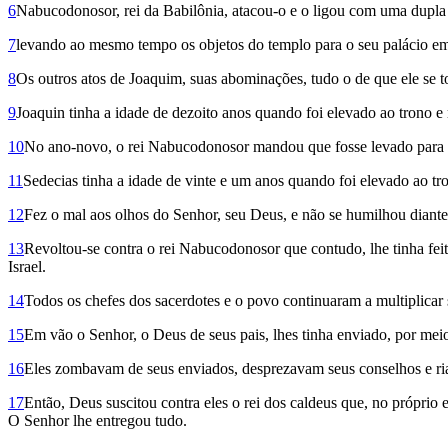
6
Nabuco­donosor, rei da Babilônia, atacou-o e o ligou com uma dupla 
7
levando ao mesmo tempo os objetos do templo para o seu palácio em
8
Os outros atos de Joaquim, suas abominações, tudo o de que ele se to
9
Joaquin tinha a idade de dezoito anos quando foi elevado ao trono e
10
No ano-novo, o rei Nabucodonosor mandou que fosse levado para Ba
11
Sedecias tinha a idade de vinte e um anos quando foi elevado ao t
12
Fez o mal aos olhos do Senhor, seu Deus, e não se humilhou diante 
13
Revoltou-se contra o rei Nabuco­donosor que contudo, lhe tinha fei
Israel.
14
Todos os chefes dos sacerdotes e o povo continuaram a multiplicar
15
Em vão o Senhor, o Deus de seus pais, lhes tinha enviado, por meio
16
Eles zombavam de seus enviados, desprezavam seus conselhos e ria
17
Então, Deus suscitou contra eles o rei dos caldeus que, no próprio
O Senhor lhe entregou tudo.