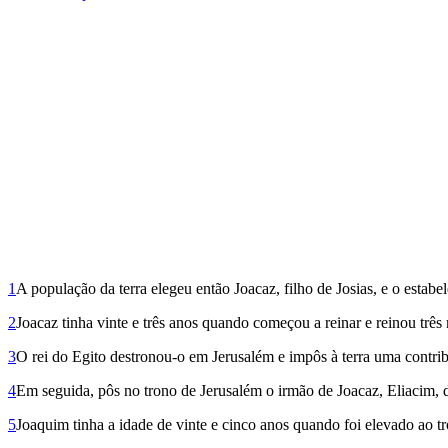
1
A população da terra elegeu então Joacaz, filho de Josias, e o estabe
2
Joacaz tinha vinte e três anos quando começou a reinar e reinou trê
3
O rei do Egito destronou-o em Jerusalém e impôs à terra uma contrib
4
Em seguida, pôs no trono de Jerusalém o irmão de Joacaz, Eliacim
5
Joaquim tinha a idade de vinte e cinco anos quando foi elevado ao 