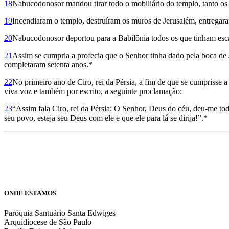
18
Nabucodonosor mandou tirar todo o mobiliário do templo, tanto os o
19
Incendiaram o templo, destruíram os muros de Jerusalém, entregara
20
Nabucodonosor deportou para a Babilônia todos os que tinham escapa
21
Assim se cumpria a profecia que o Senhor tinha dado pela boca de Je
completaram setenta anos.*
22
No primeiro ano de Ciro, rei da Pérsia, a fim de que se cumprisse a
viva voz e também por escrito, a seguinte proclamação:
23
“Assim fala Ciro, rei da Pérsia: O Senhor, Deus do céu, deu-me tod
seu povo, esteja seu Deus com ele e que ele para lá se dirija!”.*
ONDE ESTAMOS
Paróquia Santuário Santa Edwiges
Arquidiocese de São Paulo