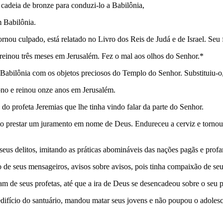
cadeia de bronze para conduzi-lo a Babilônia,
 Babilônia.
rnou culpado, está relatado no Livro dos Reis de Judá e de Israel. Seu 
 reinou três meses em Jerusalém. Fez o mal aos olhos do Senhor.*
bilônia com os objetos preciosos do Templo do Senhor. Substituiu-o, n
rono e reinou onze anos em Jerusalém.
do profeta Jeremias que lhe tinha vindo falar da parte do Senhor.
to pres­tar um juramento em nome de Deus. Endureceu a cerviz e tornou
 seus delitos, imitando as práticas abomináveis das nações pagãs e pro
 de seus mensageiros, avisos sobre avisos, pois tinha compaixão de seu
m de seus profetas, até que a ira de Deus se desencadeou sobre o seu
 edifício do santuário, mandou matar seus jovens e não poupou o adoles