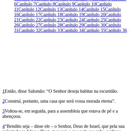
6
Capítulo 7
Capítulo 8
Capítulo 9
Capítulo 10
Capítulo
11
Capítulo 12
Capítulo 13
Capítulo 14
Capítulo 15
Capítulo
16
Capítulo 17
Capítulo 18
Capítulo 19
Capítulo 20
Capítulo
21
Capítulo 22
Capítulo 23
Capítulo 24
Capítulo 25
Capítulo
26
Capítulo 27
Capítulo 28
Capítulo 29
Capítulo 30
Capítulo
31
Capítulo 32
Capítulo 33
Capítulo 34
Capítulo 35
Capítulo 36
1
Então, disse Salomão: “O Senhor deseja habitar na escuridão.
2
Construí, portanto, uma casa que será vossa morada eterna”.
3
Voltou-se, em seguida, para a assembleia que estava de pé e a
abençoou.
4
“Bendito seja – disse ele – o Senhor, Deus de Israel, que pela sua