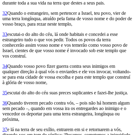
durante toda a sua vida na terra que destes a seus pais.
32
Quando o estrangeiro, sem pertencer a Israel, teu povo, vier de
uma terra longínqua, atraído pela fama de vosso nome e do poder de
vosso braço, para rezar neste templo,
33
escutai-o do alto do céu, lá onde habitais e concedei a esse
estrangeiro tudo o que vos pedir. Todos os povos da terra
conhecerão assim vosso nome e vos temerão como vosso povo de
Israel, cientes de que vosso nome é invocado sob este templo que
vos construí.
34
Quando vosso povo fizer guerra contra seus inimigos em
qualquer direção à qual vós o enviardes e ele vos invocar, voltando-
se para esta cidade de vossa escolha e para este templo que construí
à glória de vosso nome,
35
escutai do alto do céu suas preces suplicantes e fazei-lhe justiça.
36
Quando tiverem pecado contra vós, – pois não há homem algum
sem pecado –, quando em vossa ira os entregardes ao inimigo e o
vencedor os deportar para uma terra estrangeira, longínqua ou
próxima,
37
e lá na terra de seu exílio, entrarem em si e retornarem a vós,
dizendo-vos em tom de súplica: ‘Pecamos, cometemos a iniquidade,