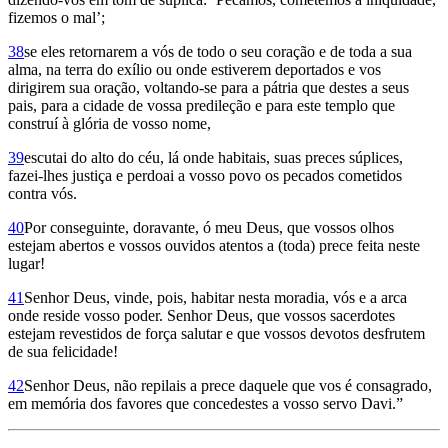
fizemos o mal’;
38
se eles retornarem a vós de todo o seu coração e de toda a sua
alma, na terra do exílio ou onde estiverem deportados e vos
dirigirem sua oração, voltando-se para a pátria que destes a seus
pais, para a cidade de vossa predileção e para este templo que
construí à glória de vosso nome,
39
escutai do alto do céu, lá onde habitais, suas preces súplices,
fazei-lhes justiça e perdoai a vosso povo os pecados cometidos
contra vós.
40
Por conseguinte, doravante, ó meu Deus, que vossos olhos
estejam abertos e vossos ouvidos atentos a (toda) prece feita neste
lugar!
41
Senhor Deus, vinde, pois, habitar nesta moradia, vós e a arca
onde reside vosso poder. Senhor Deus, que vossos sacerdotes
estejam revestidos de força salutar e que vossos devotos desfrutem
de sua felicidade!
42
Senhor Deus, não repilais a prece daquele que vos é consagrado,
em memória dos favores que concedestes a vosso servo Davi.”