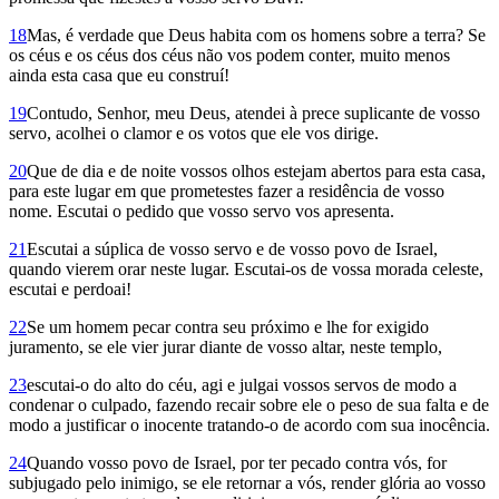
18
Mas, é verdade que Deus habita com os homens sobre a terra? Se
os céus e os céus dos céus não vos podem conter, muito menos
ainda esta casa que eu construí!
19
Contudo, Senhor, meu Deus, atendei à prece suplicante de vosso
servo, acolhei o clamor e os votos que ele vos dirige.
20
Que de dia e de noite vossos olhos estejam abertos para esta casa,
para este lugar em que prometestes fazer a residência de vosso
nome. Escutai o pedido que vosso servo vos apresenta.
21
Escutai a súplica de vosso servo e de vosso povo de Israel,
quando vierem orar neste lugar. Escutai-os de vossa morada celeste,
escutai e perdoai!
22
Se um homem pecar contra seu próximo e lhe for exigido
juramento, se ele vier jurar diante de vosso altar, neste templo,
23
escutai-o do alto do céu, agi e julgai vossos servos de modo a
condenar o culpado, fazendo recair sobre ele o peso de sua falta e de
modo a justificar o inocente tratando-o de acordo com sua inocência.
24
Quando vosso povo de Israel, por ter pecado contra vós, for
subjugado pelo inimigo, se ele retornar a vós, render glória ao vosso