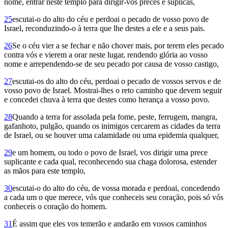
nome, entrar neste templo para dirigir-vos preces e súplicas,
25
escutai-o do alto do céu e perdoai o pecado de vosso povo de
Israel, reconduzindo-o à terra que lhe destes a ele e a seus pais.
26
Se o céu vier a se fechar e não chover mais, por terem eles pecado
contra vós e vierem a orar neste lugar, rendendo glória ao vosso
nome e arrependendo-se de seu pecado por causa de vosso castigo,
27
escutai-os do alto do céu, perdoai o pecado de vossos servos e de
vosso povo de Israel. Mostrai-lhes o reto caminho que devem seguir
e concedei chuva à terra que destes como herança a vosso povo.
28
Quando a terra for assolada pela fome, peste, ferrugem, mangra,
gafanhoto, pulgão, quando os inimigos cercarem as cidades da terra
de Israel, ou se houver uma calamidade ou uma epidemia qualquer,
29
e um homem, ou todo o povo de Israel, vos dirigir uma prece
suplicante e cada qual, reconhecendo sua chaga dolorosa, estender
as mãos para este templo,
30
escutai-o do alto do céu, de vossa morada e perdoai, concedendo
a cada um o que merece, vós que conheceis seu coração, pois só vós
conheceis o coração do homem.
31
É assim que eles vos temerão e andarão em vossos caminhos