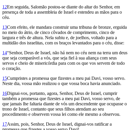
12
Em seguida, Salomão postou-se diante do altar do Senhor, em
presença de toda a assembleia de Israel e estendeu as mãos para o
céu.
13
Com efeito, ele mandara construir uma tribuna de bronze, erguida
no meio do átrio, de cinco côvados de comprimento, cinco de
largura e três de altura. Nela subiu e, de joelhos, voltado para a
multidão dos israelitas, com os braços levantados para o céu, disse:
14
“Senhor, Deus de Israel, não há nem no céu nem na terra um deus
que seja comparável a vós, que seja fiel à sua aliança com seus
servos e cheio de misericórdia para com os que vos servem de todo
o coração.
15
Cumpristes a promessa que fizestes a meu pai Davi, vosso servo.
Neste dia, vossa mão realizou o que vossa boca havia anunciado.
16
Dignai-vos, portanto, agora, Senhor, Deus de Israel, cumprir
também a promessa que fizestes a meu pai Davi, vosso servo, de
que jamais lhe faltaria diante de vós um descendente que ocupasse o
trono de Israel, contanto que seus filhos atendam ao seu
procedimento e observem vossa lei como ele mesmo a observou.
17
Assim, pois, Senhor, Deus de Israel, dignai-vos ratificar a
promessa que fizestes a vosso servo Davi!