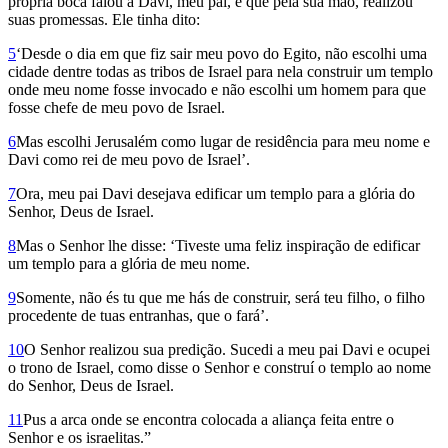
própria boca falou a Davi, meu pai, e que pela sua mão, realizou
suas promessas. Ele tinha dito:
5
‘Desde o dia em que fiz sair meu povo do Egito, não escolhi uma
cidade dentre todas as tribos de Israel para nela construir um templo
onde meu nome fosse invocado e não escolhi um homem para que
fosse chefe de meu povo de Israel.
6
Mas escolhi Jerusalém como lugar de residência para meu nome e
Davi como rei de meu povo de Israel’.
7
Ora, meu pai Davi desejava edificar um templo para a glória do
Senhor, Deus de Israel.
8
Mas o Senhor lhe disse: ‘Tiveste uma feliz inspiração de edificar
um templo para a glória de meu nome.
9
Somente, não és tu que me hás de construir, será teu filho, o filho
procedente de tuas entranhas, que o fará’.
10
O Senhor realizou sua predição. Sucedi a meu pai Davi e ocupei
o trono de Israel, como disse o Senhor e construí o templo ao nome
do Senhor, Deus de Israel.
11
Pus a arca onde se encontra colocada a aliança feita entre o
Senhor e os israelitas.”