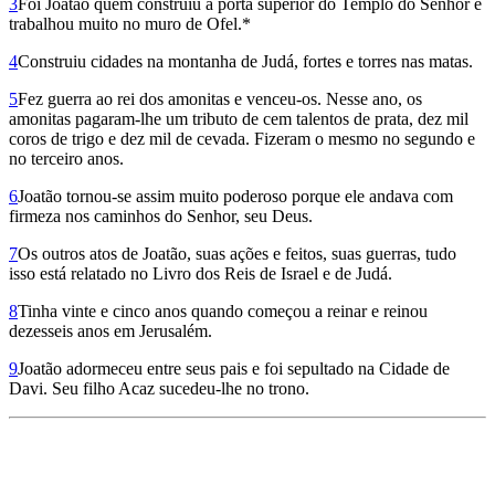
3
Foi Joatão quem construiu a porta superior do Templo do Senhor e
trabalhou muito no muro de Ofel.*
4
Construiu cidades na montanha de Judá, fortes e torres nas matas.
5
Fez guerra ao rei dos amonitas e venceu-os. Nesse ano, os
amonitas pagaram-lhe um tributo de cem talentos de prata, dez mil
coros de trigo e dez mil de cevada. Fizeram o mesmo no segundo e
no terceiro anos.
6
Joatão tornou-se assim muito poderoso porque ele andava com
firmeza nos caminhos do Senhor, seu Deus.
7
Os outros atos de Joatão, suas ações e feitos, suas guerras, tudo
isso está relatado no Livro dos Reis de Israel e de Judá.
8
Tinha vinte e cinco anos quando começou a reinar e reinou
dezesseis anos em Jerusalém.
9
Joatão adormeceu entre seus pais e foi sepultado na Cidade de
Davi. Seu filho Acaz sucedeu-lhe no trono.