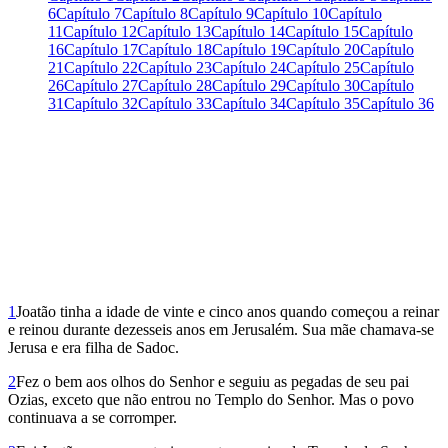
6
Capítulo 7
Capítulo 8
Capítulo 9
Capítulo 10
Capítulo
11
Capítulo 12
Capítulo 13
Capítulo 14
Capítulo 15
Capítulo
16
Capítulo 17
Capítulo 18
Capítulo 19
Capítulo 20
Capítulo
21
Capítulo 22
Capítulo 23
Capítulo 24
Capítulo 25
Capítulo
26
Capítulo 27
Capítulo 28
Capítulo 29
Capítulo 30
Capítulo
31
Capítulo 32
Capítulo 33
Capítulo 34
Capítulo 35
Capítulo 36
1
Joatão tinha a idade de vinte e cinco anos quando começou a reinar
e reinou durante dezesseis anos em Jerusalém. Sua mãe chamava-se
Jerusa e era filha de Sadoc.
2
Fez o bem aos olhos do Senhor e seguiu as pegadas de seu pai
Ozias, exceto que não entrou no Templo do Senhor. Mas o povo
continuava a se corromper.