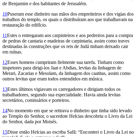
de Benjamim e dos habitantes de Jerusalém.
10
Puseram esse dinheiro nas mãos dos empreiteiros e dos vigias dos
trabalhos do templo, os quais o distribuíram aos que trabalhavam na
restauração do edifício.
11
Estes o entregaram aos carpinteiros e aos pedreiros para a compra
de pedras de cantaria e madeiras de carpintaria, assim como traves
destinadas às construções que os reis de Judá tinham deixado cair
em ruínas.
12
Esses homens cumpriram fielmente sua tarefa. Tinham como
inspetores para dirigi-los Jaat e Abdias, levitas da linhagem de
Merari, Zacarias e Mesolam, da linhagem dos caatitas, assim como
outros levitas que eram todos entendidos em música.
13
Estes últimos vigiavam os carregadores e dirigiam todos os
trabalhadores, segundo sua especialidade. Havia ainda levitas
secretários, comissários e porteiros.
14
No momento em que se retirava o dinheiro que tinha sido levado
ao Templo do Senhor, o sacerdote Helcias descobriu o Livro da Lei
do Senhor, dada por Moisés.
15
Disse então Helcias ao escriba Safã: “Encontrei o Livro da Lei no