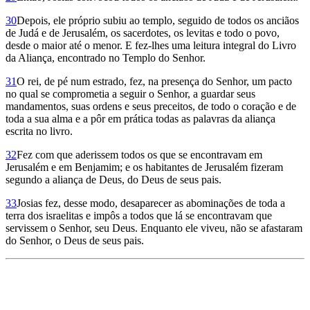
30
Depois, ele próprio subiu ao templo, seguido de todos os anciãos
de Judá e de Jerusalém, os sacerdotes, os levitas e todo o povo,
desde o maior até o menor. E fez-lhes uma leitura integral do Livro
da Aliança, encontrado no Templo do Senhor.
31
O rei, de pé num estrado, fez, na presença do Senhor, um pacto
no qual se comprometia a seguir o Senhor, a guardar seus
mandamentos, suas ordens e seus preceitos, de todo o coração e de
toda a sua alma e a pôr em prática todas as palavras da aliança
escrita no livro.
32
Fez com que aderissem todos os que se encontravam em
Jerusalém e em Benjamim; e os habitantes de Jerusalém fizeram
segundo a aliança de Deus, do Deus de seus pais.
33
Josias fez, desse modo, desaparecer as abominações de toda a
terra dos israelitas e impôs a todos que lá se encontravam que
servissem o Senhor, seu Deus. Enquanto ele viveu, não se afastaram
do Senhor, o Deus de seus pais.