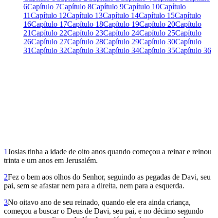
6
Capítulo 7
Capítulo 8
Capítulo 9
Capítulo 10
Capítulo
11
Capítulo 12
Capítulo 13
Capítulo 14
Capítulo 15
Capítulo
16
Capítulo 17
Capítulo 18
Capítulo 19
Capítulo 20
Capítulo
21
Capítulo 22
Capítulo 23
Capítulo 24
Capítulo 25
Capítulo
26
Capítulo 27
Capítulo 28
Capítulo 29
Capítulo 30
Capítulo
31
Capítulo 32
Capítulo 33
Capítulo 34
Capítulo 35
Capítulo 36
1
Josias tinha a idade de oito anos quando começou a reinar e reinou
trinta e um anos em Jerusalém.
2
Fez o bem aos olhos do Senhor, seguindo as pegadas de Davi, seu
pai, sem se afastar nem para a direita, nem para a esquerda.
3
No oitavo ano de seu reinado, quando ele era ainda criança,
começou a buscar o Deus de Davi, seu pai, e no décimo segundo