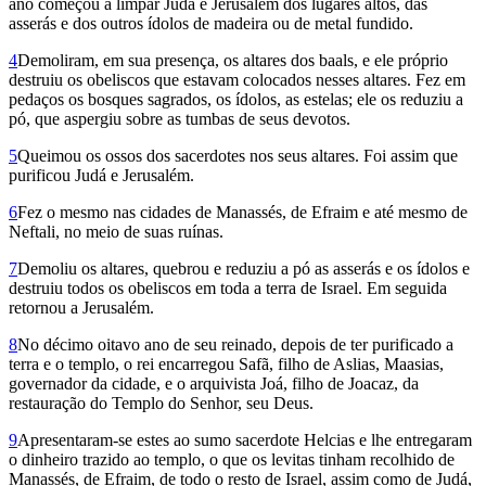
ano começou a limpar Judá e Jerusalém dos lugares altos, das
asserás e dos outros ídolos de madeira ou de metal fundido.
4
Demoliram, em sua presença, os altares dos baals, e ele próprio
destruiu os obeliscos que estavam colocados nesses altares. Fez em
pedaços os bosques sagrados, os ídolos, as estelas; ele os reduziu a
pó, que aspergiu sobre as tumbas de seus devotos.
5
Queimou os ossos dos sacerdotes nos seus altares. Foi assim que
purificou Judá e Jerusalém.
6
Fez o mesmo nas cidades de Manassés, de Efraim e até mesmo de
Neftali, no meio de suas ruínas.
7
Demoliu os altares, quebrou e reduziu a pó as asserás e os ídolos e
destruiu todos os obeliscos em toda a terra de Israel. Em seguida
retornou a Jerusalém.
8
No décimo oitavo ano de seu reinado, depois de ter purificado a
terra e o templo, o rei encarregou Safã, filho de Aslias, Maasias,
governador da cidade, e o arquivista Joá, filho de Joacaz, da
restauração do Templo do Senhor, seu Deus.
9
Apresentaram-se estes ao sumo sacerdote Helcias e lhe entregaram
o dinheiro trazido ao templo, o que os levitas tinham recolhido de
Manassés, de Efraim, de todo o resto de Israel, assim como de Judá,