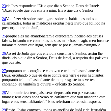
23
ela lhes respondeu: “Eis o que diz o Senhor, Deus de Israel:
‘Dizei àquele que vos envia a mim: Eis o que diz o Senhor:
24
Vou fazer vir sobre este lugar e sobre os habitantes todas as
calamidades, todas as maldições escritas neste livro que foi lido na
presença do rei de Judá,
25
porque eles me abandonaram e ofereceram incenso aos deuses
falsos, irritando-me com todas as suas maneiras de agir; meu furor se
inflamará contra este lugar, sem que se possa jamais extingui-lo.
26
Ao rei de Judá que vos enviou a consultar o Senhor, assim lhe
direis: eis o que diz o Senhor, Deus de Israel, a respeito das palavras
que ouviste:
27
porquanto teu coração se comoveu e te humilhaste diante de
Deus, escutando o que eu disse contra esta terra e seus habitantes;
porquanto te humilhaste diante de mim, rasgaste tuas vestes
chorando, eu também te ouvirei – oráculo do Senhor.
28
Vou reunir-te a teus pais; serás depositado em paz nas suas
tumbas; teus olhos nada verão da catástrofe que vou mandar a este
lugar e aos seus habitantes’.” Eles referiram ao rei esta resposta.
29
Então, Josias convocou todos os anciãos de Judá e de Jerusalém.