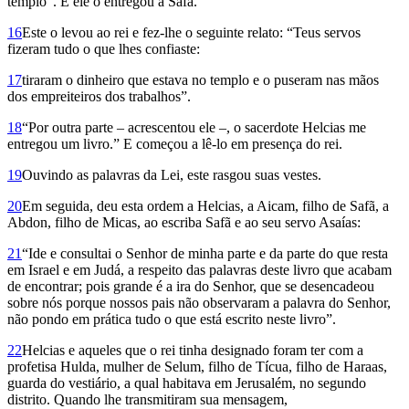
templo”. E ele o entregou a Safã.
16
Este o levou ao rei e fez-lhe o seguinte relato: “Teus servos
fizeram tudo o que lhes confiaste:
17
tiraram o dinheiro que estava no templo e o puseram nas mãos
dos empreiteiros dos trabalhos”.
18
“Por outra parte – acrescentou ele –, o sacerdote Helcias me
entregou um livro.” E começou a lê-lo em presença do rei.
19
Ouvindo as palavras da Lei, este rasgou suas vestes.
20
Em seguida, deu esta ordem a Helcias, a Aicam, filho de Safã, a
Abdon, filho de Micas, ao escriba Safã e ao seu servo Asaías:
21
“Ide e con­sultai o Senhor de minha parte e da parte do que resta
em Israel e em Judá, a respeito das palavras deste livro que acabam
de encontrar; pois grande é a ira do Senhor, que se desencadeou
sobre nós porque nossos pais não observaram a palavra do Senhor,
não pondo em prática tudo o que está escrito neste livro”.
22
Helcias e aqueles que o rei tinha designado foram ter com a
profetisa Hulda, mulher de Selum, filho de Tícua, filho de Haraas,
guarda do vestiário, a qual habitava em Jerusalém, no segundo
distrito. Quando lhe transmitiram sua mensagem,