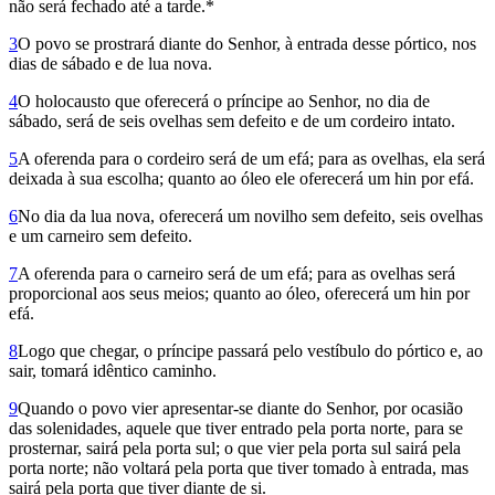
não será fechado até a tarde.*
3
O povo se prostrará diante do Senhor, à entrada desse pórtico, nos
dias de sábado e de lua nova.
4
O holocausto que oferecerá o príncipe ao Senhor, no dia de
sábado, será de seis ovelhas sem defeito e de um cordeiro intato.
5
A oferenda para o cordeiro será de um efá; para as ovelhas, ela será
deixada à sua escolha; quanto ao óleo ele oferecerá um hin por efá.
6
No dia da lua nova, oferecerá um novilho sem defeito, seis ovelhas
e um carneiro sem defeito.
7
A oferenda para o carneiro será de um efá; para as ovelhas será
proporcional aos seus meios; quanto ao óleo, oferecerá um hin por
efá.
8
Logo que chegar, o príncipe passará pelo vestíbulo do pórtico e, ao
sair, tomará idêntico caminho.
9
Quando o povo vier apresentar-se diante do Senhor, por ocasião
das solenidades, aquele que tiver entrado pela porta norte, para se
prosternar, sairá pela porta sul; o que vier pela porta sul sairá pela
porta norte; não voltará pela porta que tiver tomado à entrada, mas
sairá pela porta que tiver diante de si.