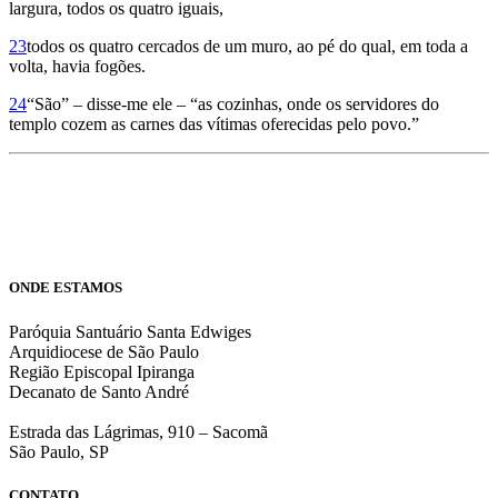
largura, todos os quatro iguais,
23
todos os quatro cercados de um muro, ao pé do qual, em toda a
volta, havia fogões.
24
“São” – disse-me ele – “as cozinhas, onde os servidores do
templo cozem as carnes das vítimas oferecidas pelo povo.”
ONDE ESTAMOS
Paróquia Santuário Santa Edwiges
Arquidiocese de São Paulo
Região Episcopal Ipiranga
Decanato de Santo André
Estrada das Lágrimas, 910 – Sacomã
São Paulo, SP
CONTATO