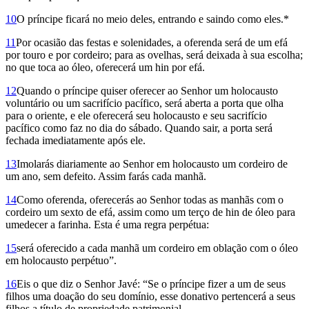
10
O príncipe ficará no meio deles, entrando e saindo como eles.*
11
Por ocasião das festas e solenidades, a oferenda será de um efá
por touro e por cordeiro; para as ovelhas, será deixada à sua escolha;
no que toca ao óleo, oferecerá um hin por efá.
12
Quando o príncipe quiser oferecer ao Senhor um holocausto
voluntário ou um sacrifício pacífico, será aberta a porta que olha
para o oriente, e ele oferecerá seu holocausto e seu sacrifício
pacífico como faz no dia do sábado. Quando sair, a porta será
fechada imediatamente após ele.
13
Imolarás diaria­mente ao Senhor em holocausto um cordeiro de
um ano, sem defeito. Assim farás cada manhã.
14
Como oferenda, oferecerás ao Senhor todas as manhãs com o
cordeiro um sexto de efá, assim como um terço de hin de óleo para
umedecer a farinha. Esta é uma regra perpétua:
15
será oferecido a cada manhã um cordeiro em oblação com o óleo
em holocausto perpétuo”.
16
Eis o que diz o Senhor Javé: “Se o príncipe fizer a um de seus
filhos uma doação do seu domínio, esse donativo pertencerá a seus
filhos a título de propriedade patrimonial.