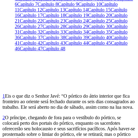
6
Capítulo 7
Capítulo 8
Capítulo 9
Capítulo 10
Capítulo
11
Capítulo 12
Capítulo 13
Capítulo 14
Capítulo 15
Capítulo
16
Capítulo 17
Capítulo 18
Capítulo 19
Capítulo 20
Capítulo
21
Capítulo 22
Capítulo 23
Capítulo 24
Capítulo 25
Capítulo
26
Capítulo 27
Capítulo 28
Capítulo 29
Capítulo 30
Capítulo
31
Capítulo 32
Capítulo 33
Capítulo 34
Capítulo 35
Capítulo
36
Capítulo 37
Capítulo 38
Capítulo 39
Capítulo 40
Capítulo
41
Capítulo 42
Capítulo 43
Capítulo 44
Capítulo 45
Capítulo
46
Capítulo 47
Capítulo 48
1
Eis o que diz o Senhor Javé: “O pórtico do átrio interior que fica
fronteiro ao oriente será fechado durante os seis dias consagrados ao
trabalho. Ele será aberto no dia de sábado, assim como na lua nova.
2
O príncipe, chegando de fora para o vestíbulo do pórtico, se
colocará perto dos portais do pórtico, enquanto os sacerdotes
oferecerão seu holocausto e seus sacrifícios pacíficos. Após haver-se
prosternado sobre o limiar do pórtico, ele se retirará; mas o pórtico