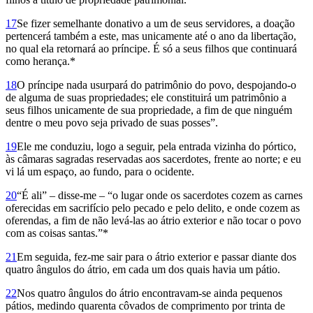
17
Se fizer seme­lhante donativo a um de seus servidores, a doação
pertencerá também a este, mas unicamente até o ano da libertação,
no qual ela retornará ao príncipe. É só a seus filhos que continuará
como herança.*
18
O príncipe nada usurpará do patrimônio do povo, despojando-o
de alguma de suas propriedades; ele constituirá um patrimônio a
seus filhos unicamente de sua propriedade, a fim de que ninguém
dentre o meu povo seja privado de suas posses”.
19
Ele me conduziu, logo a seguir, pela entrada vizinha do pórtico,
às câmaras sagradas reservadas aos sacerdotes, frente ao norte; e eu
vi lá um espaço, ao fundo, para o ocidente.
20
“É ali” – disse-me – “o lugar onde os sacerdotes cozem as carnes
oferecidas em sacrifício pelo pecado e pelo delito, e onde cozem as
oferendas, a fim de não levá-las ao átrio exterior e não tocar o povo
com as coisas santas.”*
21
Em seguida, fez-me sair para o átrio exterior e passar diante dos
quatro ângulos do átrio, em cada um dos quais havia um pátio.
22
Nos quatro ângulos do átrio encontravam-se ainda pequenos
pátios, medindo quarenta côvados de comprimento por trinta de