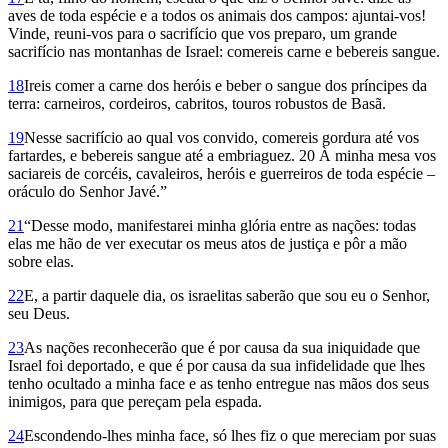
aves de toda espécie e a todos os animais dos campos: ajuntai-vos!
Vinde, reuni-vos para o sacrifício que vos preparo, um grande
sacrifício nas montanhas de Israel: comereis carne e bebereis sangue.
18
Ireis comer a carne dos heróis e beber o sangue dos príncipes da
terra: carneiros, cordeiros, cabritos, touros robustos de Basã.
19
Nesse sacrifício ao qual vos convido, comereis gordura até vos
fartardes, e bebereis sangue até a embriaguez. 20 À minha mesa vos
saciareis de corcéis, cavaleiros, heróis e guerreiros de toda espécie –
oráculo do Senhor Javé.”
21
“Desse modo, manifestarei minha glória entre as nações: todas
elas me hão de ver executar os meus atos de justiça e pôr a mão
sobre elas.
22
E, a partir daquele dia, os israelitas saberão que sou eu o Se­nhor,
seu Deus.
23
As nações reconhecerão que é por causa da sua iniquidade que
Israel foi deportado, e que é por causa da sua infidelidade que lhes
tenho ocultado a minha face e as tenho entregue nas mãos dos seus
inimigos, para que pereçam pela espada.
24
Escondendo-lhes minha face, só lhes fiz o que mereciam por suas