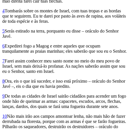
mão direita farei cair tuas flechas.
4
Tombarás sobre os montes de Israel, com tuas tropas e as hordas
que te seguirem. Eu te darei por pasto às aves de rapina, aos voláteis
de toda espécie e às feras.
5
Serás estirado na terra, porquanto eu disse – oráculo do Senhor
Javé.
6
Expedirei fogo a Magog e entre aqueles que ocupam
tranquilamente as praias marinhas; eles saberão que sou eu o Senhor.
7
Farei assim conhecer meu santo nome no meio do meu povo de
Israel, sem mais deixá-lo profanar. As nações saberão assim que sou
eu o Senhor, santo em Israel.
8
Ora, eis o que irá suceder, e isso está próximo – oráculo do Senhor
Javé –, eis o dia que eu havia predito.
9
De todas as cidades de Israel sairão cidadãos para acender um fogo
onde hão de queimar as armas: capacetes, escudos, arcos, flechas,
lanças, dardos, dos quais se fará uma fogueira durante sete anos.
10
Não mais irão aos campos amontoar lenha, não mais hão de fazer
derrubada na floresta, porque com as armas é que se farão fogueiras.
Pilharão os saqueadores, destruirão os destruidores – oráculo do