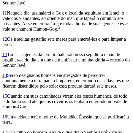
Senhor Javé.
11
Naquele dia, assinalarei a Gog o local da sepultura em Israel, o
vale dos viandantes, ao oriente do mar, que tapará o caminho aos
passantes. Aí se enterrará Gog e toda a horda de suas gentes, e esse
vale se chamará Hamon-Gog.*
12
Os israelitas gastarão sete meses para enterrá-los e para limpar a
terra.
13
Todas as gentes da terra trabalharão nessa sepultura e hão de
orgulhar-se do dia em que eu manifestar a minha glória – oráculo do
Senhor Javé.
14
Serão designados homens encarregados de percorrer
continuamente a terra para a limparem, enterrando os cadáveres que
ficarem distendidos pelo solo: essa procura durará sete meses.
15
Quando em suas caminhadas virem eles ossos humanos, de todo
lado farão sinal até que os coveiros os tenham enterrado no vale de
Hamon-Gog.
16
Uma cidade terá o nome de Multidão. É assim que se purificará a
terra.
17
E tu, filho do homem, escuta o que diz o Senhor Javé: dize às