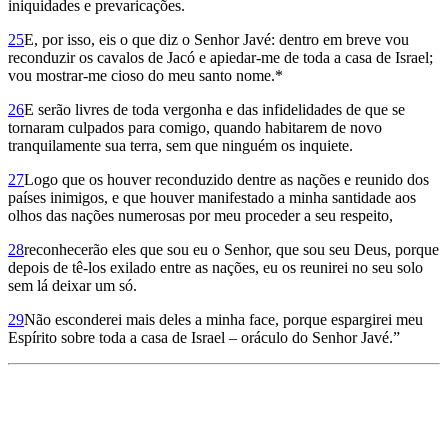
iniquidades e prevaricações.
25
E, por isso, eis o que diz o Senhor Javé: dentro em breve vou
reconduzir os cavalos de Jacó e apiedar-me de toda a casa de Israel;
vou mostrar-me cioso do meu santo nome.*
26
E serão livres de toda vergonha e das infidelidades de que se
tornaram culpados para comigo, quando habitarem de novo
tranquilamente sua terra, sem que ninguém os inquiete.
27
Logo que os houver reconduzido dentre as nações e reunido dos
países inimigos, e que houver manifestado a minha santidade aos
olhos das nações numerosas por meu proceder a seu respeito,
28
reconhecerão eles que sou eu o Senhor, que sou seu Deus, porque
depois de tê-los exilado entre as nações, eu os reunirei no seu solo
sem lá deixar um só.
29
Não esconderei mais deles a minha face, porque espargirei meu
Espírito sobre toda a casa de Israel – oráculo do Senhor Javé.”