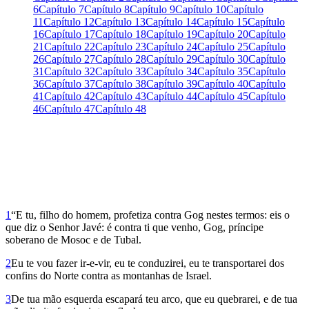
6
Capítulo 7
Capítulo 8
Capítulo 9
Capítulo 10
Capítulo
11
Capítulo 12
Capítulo 13
Capítulo 14
Capítulo 15
Capítulo
16
Capítulo 17
Capítulo 18
Capítulo 19
Capítulo 20
Capítulo
21
Capítulo 22
Capítulo 23
Capítulo 24
Capítulo 25
Capítulo
26
Capítulo 27
Capítulo 28
Capítulo 29
Capítulo 30
Capítulo
31
Capítulo 32
Capítulo 33
Capítulo 34
Capítulo 35
Capítulo
36
Capítulo 37
Capítulo 38
Capítulo 39
Capítulo 40
Capítulo
41
Capítulo 42
Capítulo 43
Capítulo 44
Capítulo 45
Capítulo
46
Capítulo 47
Capítulo 48
1
“E tu, filho do homem, profetiza contra Gog nestes termos: eis o
que diz o Senhor Javé: é contra ti que venho, Gog, príncipe
soberano de Mosoc e de Tubal.
2
Eu te vou fazer ir-e-vir, eu te conduzirei, eu te transportarei dos
confins do Norte contra as montanhas de Israel.
3
De tua mão esquerda escapará teu arco, que eu quebrarei, e de tua