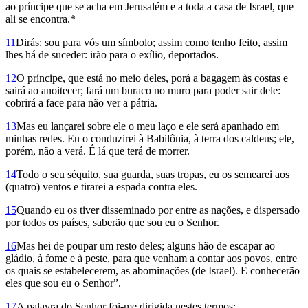
ao príncipe que se acha em Jerusalém e a toda a casa de Israel, que
ali se encontra.*
11
Dirás: sou para vós um símbolo; assim como tenho feito, assim
lhes há de suceder: irão para o exílio, deportados.
12
O príncipe, que está no meio deles, porá a bagagem às costas e
sairá ao anoitecer; fará um buraco no muro para poder sair dele:
cobrirá a face para não ver a pátria.
13
Mas eu lançarei sobre ele o meu laço e ele será apanhado em
minhas redes. Eu o conduzirei à Babilônia, à terra dos caldeus; ele,
porém, não a verá. É lá que terá de morrer.
14
Todo o seu séquito, sua guarda, suas tropas, eu os semearei aos
(quatro) ventos e tirarei a espada contra eles.
15
Quando eu os tiver disseminado por entre as nações, e dispersado
por todos os países, saberão que sou eu o Senhor.
16
Mas hei de poupar um resto deles; alguns hão de escapar ao
gládio, à fome e à peste, para que venham a contar aos povos, entre
os quais se estabelecerem, as abominações (de Israel). E conhecerão
eles que sou eu o Senhor”.
17
A palavra do Senhor foi-me dirigida nestes termos: