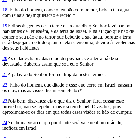
18
“Filho do homem, come o teu pão com tremor, bebe a tua água
com (sinais de) inquietação e receio.*
19
E dirás às gentes desta terra: eis o que diz o Senhor Javé para os
habitantes de Jerusalém, e da terra de Israel. É na aflição que hão de
comer o seu pão e no terror que beberão a sua água, porque a terra
será despojada de tudo quanto nela se encontra, devido às violências
dos seus habitantes.
20
As cidades habitadas serão despovoadas e a terra há de ser
devastada. Sabereis assim que sou eu o Senhor”.
21
A palavra do Senhor foi-me dirigida nestes termos:
22
“Filho do homem, que ditado é esse que corre em Israel: passam
os dias, mas as visões ficam sem efeito?*
23
Pois bem, dize-lhes: eis o que diz o Senhor: farei cessar esse
provérbio, não se repetirá mais isso em Israel. Dize-lhes, pois:
aproximam-se os dias em que todas essas visões se hão de cumprir.
24
Nenhuma visão daqui por diante será vã e nenhum oráculo,
ineficaz em Israel,