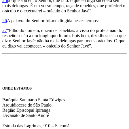
25
porque sou eu, o Senhor, que falo: o que eu digo sucederá sem
mais delongas. É em vosso tempo, raça de rebeldes, que proferirei o
oráculo e o executarei – oráculo do Senhor Javé”.
26
A palavra do Senhor foi-me dirigida nestes termos:
27
“Filho do homem, dizem os israelitas: a visão do profeta não diz
respeito senão a um longínquo futuro. Pois bem, dize-lhes: eis o que
diz o Senhor Javé: não há mais delongas para meus oráculos. O que
eu digo vai acontecer, – oráculo do Senhor Javé”.
ONDE ESTAMOS
Paróquia Santuário Santa Edwiges
Arquidiocese de São Paulo
Região Episcopal Ipiranga
Decanato de Santo André
Estrada das Lágrimas, 910 – Sacomã