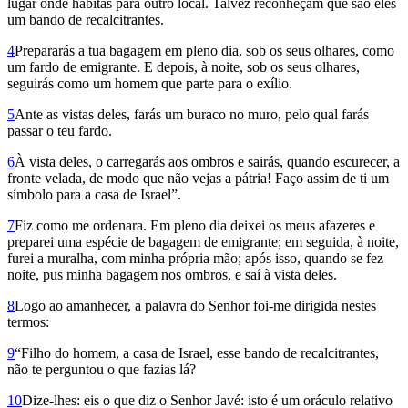
lugar onde habitas para outro local. Talvez reconheçam que são eles
um bando de recalcitrantes.
4
Prepararás a tua bagagem em pleno dia, sob os seus olhares, como
um fardo de emigrante. E depois, à noite, sob os seus olhares,
seguirás como um homem que parte para o exílio.
5
Ante as vistas deles, farás um buraco no muro, pelo qual farás
passar o teu fardo.
6
À vista deles, o carregarás aos ombros e sairás, quando escurecer, a
fronte velada, de modo que não vejas a pátria! Faço assim de ti um
símbolo para a casa de Israel”.
7
Fiz como me ordenara. Em pleno dia deixei os meus afazeres e
preparei uma espécie de bagagem de emigrante; em seguida, à noite,
furei a muralha, com minha própria mão; após isso, quando se fez
noite, pus minha bagagem nos ombros, e saí à vista deles.
8
Logo ao amanhecer, a palavra do Senhor foi-me dirigida nestes
termos:
9
“Filho do homem, a casa de Israel, esse bando de recalcitrantes,
não te perguntou o que fazias lá?
10
Dize-lhes: eis o que diz o Senhor Javé: isto é um oráculo relativo