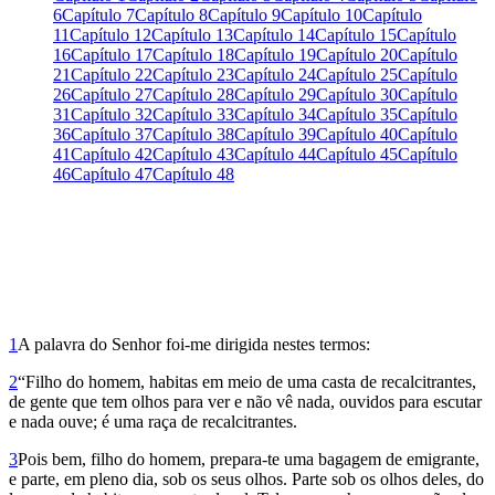
6
Capítulo 7
Capítulo 8
Capítulo 9
Capítulo 10
Capítulo
11
Capítulo 12
Capítulo 13
Capítulo 14
Capítulo 15
Capítulo
16
Capítulo 17
Capítulo 18
Capítulo 19
Capítulo 20
Capítulo
21
Capítulo 22
Capítulo 23
Capítulo 24
Capítulo 25
Capítulo
26
Capítulo 27
Capítulo 28
Capítulo 29
Capítulo 30
Capítulo
31
Capítulo 32
Capítulo 33
Capítulo 34
Capítulo 35
Capítulo
36
Capítulo 37
Capítulo 38
Capítulo 39
Capítulo 40
Capítulo
41
Capítulo 42
Capítulo 43
Capítulo 44
Capítulo 45
Capítulo
46
Capítulo 47
Capítulo 48
1
A palavra do Senhor foi-me dirigida nestes termos:
2
“Filho do homem, habitas em meio de uma casta de recalcitrantes,
de gente que tem olhos para ver e não vê nada, ouvidos para escutar
e nada ouve; é uma raça de recalcitrantes.
3
Pois bem, filho do homem, prepara-te uma bagagem de emigrante,
e parte, em pleno dia, sob os seus olhos. Parte sob os olhos deles, do