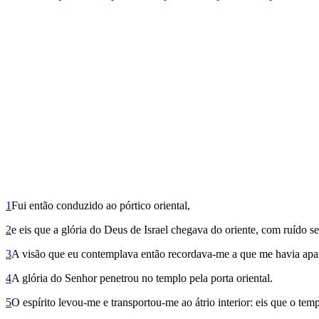
1
Fui então conduzido ao pórtico oriental,
2
e eis que a glória do Deus de Israel chegava do oriente, com ruído s
3
A visão que eu contemplava então recordava-me a que me havia apare
4
A glória do Senhor penetrou no templo pela porta oriental.
5
O espírito levou-me e transportou-me ao átrio interior: eis que o tem