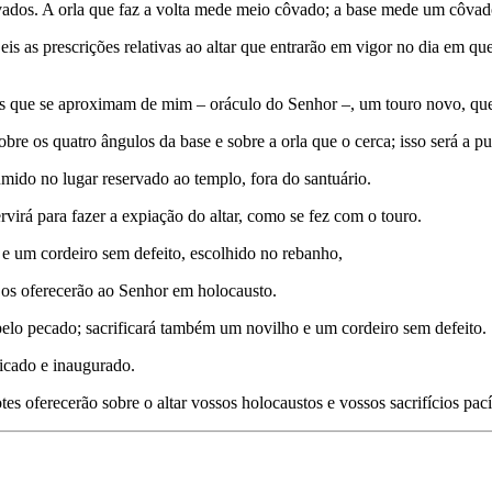
vados. A orla que faz a volta mede meio côvado; a base mede um côvado 
 as prescrições relativas ao altar que entrarão em vigor no dia em que e
les que se aproximam de mim – oráculo do Senhor –, um touro novo, qu
bre os quatro ângulos da base e sobre a orla que o cerca; isso será a pur
umido no lugar reservado ao templo, fora do santuário.
virá para fazer a expiação do altar, como se fez com o touro.
e um cordeiro sem defeito, escolhido no rebanho,
e os oferecerão ao Senhor em holocausto.
 pelo pe­cado; sacrificará também um novilho e um cordeiro sem defeito.
ificado e inaugurado.
dotes oferecerão sobre o altar vossos holocaustos e vossos sacrifícios p