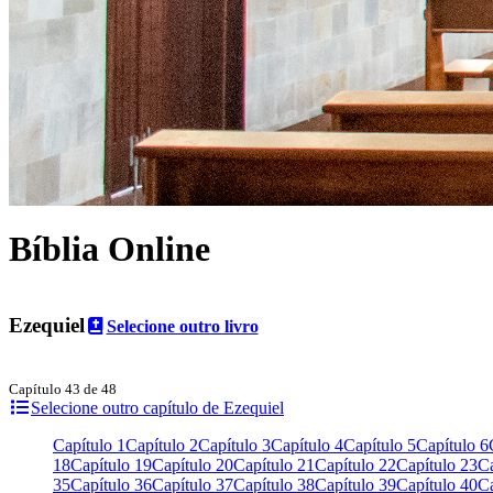
Bíblia Online
Ezequiel
Selecione outro livro
Capítulo 43 de 48
Selecione outro capítulo de Ezequiel
Capítulo 1
Capítulo 2
Capítulo 3
Capítulo 4
Capítulo 5
Capítulo 6
18
Capítulo 19
Capítulo 20
Capítulo 21
Capítulo 22
Capítulo 23
Ca
35
Capítulo 36
Capítulo 37
Capítulo 38
Capítulo 39
Capítulo 40
Ca