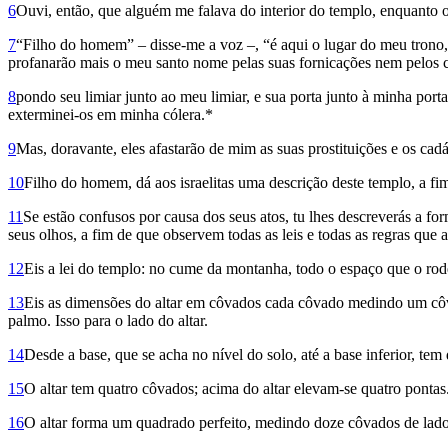
6
Ouvi, então, que alguém me falava do interior do templo, enquanto
7
“Filho do homem” – disse-me a voz –, “é aqui o lugar do meu trono, 
profanarão mais o meu santo nome pelas suas fornicações nem pelos cad
8
pondo seu limiar junto ao meu limiar, e sua porta junto à minha p
exterminei-os em minha cólera.*
9
Mas, doravante, eles afastarão de mim as suas prostituições e os cadá
10
Filho do homem, dá aos israelitas uma descrição deste templo, a f
11
Se estão confusos por causa dos seus atos, tu lhes descreverás a form
seus olhos, a fim de que observem todas as leis e todas as regras que 
12
Eis a lei do templo: no cume da montanha, todo o espaço que o rodei
13
Eis as dimensões do altar em côvados cada côvado medindo um côvad
palmo. Isso para o lado do altar.
14
Desde a base, que se acha no nível do solo, até a base inferior, te
15
O altar tem quatro côvados; acima do altar elevam-se quatro pontas
16
O altar forma um quadrado perfeito, medindo doze côvados de lado