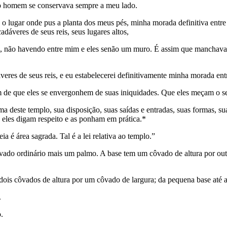
 o homem se conservava sempre a meu lado.
o lugar onde pus a planta dos meus pés, minha morada definitiva entre o
áveres de seus reis, seus lugares altos,
orta, não havendo entre mim e eles senão um muro. É assim que mancha
veres de seus reis, e eu estabelecerei definitivamente minha morada entr
im de que eles se envergonhem de suas iniquidades. Que eles meçam o s
a deste templo, sua disposição, suas saídas e entradas, suas formas, sua
a eles digam respeito e as ponham em prática.*
a é área sagrada. Tal é a lei relativa ao templo.”
o ordinário mais um palmo. A base tem um côvado de altura por outro de
m dois côvados de altura por um côvado de largura; da pequena base até 
.
.