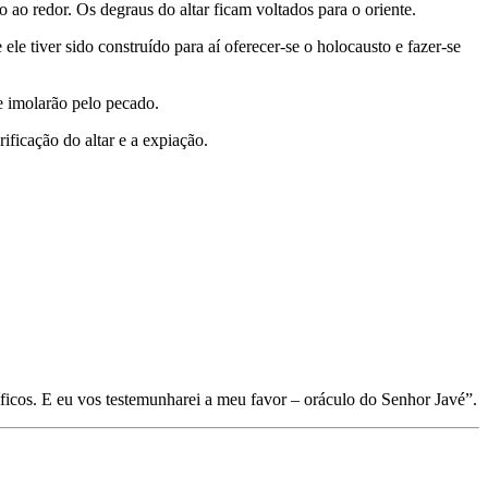
ao redor. Os degraus do altar ficam voltados para o oriente.
le tiver sido cons­truído para aí oferecer-se o holocausto e fazer-se
e imolarão pelo pecado.
ificação do altar e a expiação.
acíficos. E eu vos testemunharei a meu favor – oráculo do Senhor Javé”.