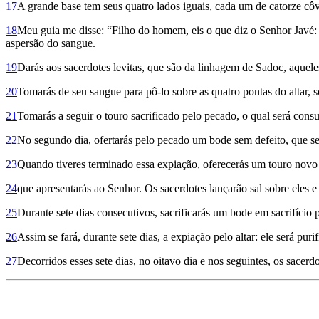
17
A grande base tem seus quatro lados iguais, cada um de catorze cô
18
Meu guia me disse: “Filho do homem, eis o que diz o Senhor Javé: eis
aspersão do sangue.
19
Darás aos sacerdotes levitas, que são da linhagem de Sadoc, aque
20
Tomarás de seu sangue para pô-lo sobre as quatro pontas do altar, so
21
Tomarás a seguir o touro sacrificado pelo pecado, o qual será cons
22
No segundo dia, ofertarás pelo pecado um bode sem defeito, que ser
23
Quando tiveres terminado essa expiação, oferecerás um touro novo 
24
que apresentarás ao Senhor. Os sacerdotes lançarão sal sobre eles 
25
Durante sete dias consecutivos, sa­crificarás um bode em sacrifício
26
Assim se fará, durante sete dias, a expiação pelo altar: ele será pur
27
Decorridos esses sete dias, no oitavo dia e nos seguintes, os sacer