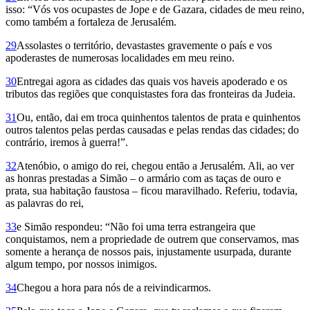
isso: “Vós vos ocupastes de Jope e de Gazara, cidades de meu reino,
como também a fortaleza de Jerusalém.
29
Assolastes o território, devas­tastes gravemente o país e vos
apoderas­tes de numerosas localidades em meu reino.
30
Entregai agora as cidades das quais vos haveis apoderado e os
tributos das regiões que conquistastes fora das fronteiras da Judeia.
31
Ou, então, dai em troca quinhentos talentos de prata e quinhentos
outros talentos pelas perdas causadas e pelas rendas das cidades; do
contrário, iremos à guerra!”.
32
Atenóbio, o amigo do rei, chegou então a Jerusalém. Ali, ao ver
as honras prestadas a Simão – o armário com as taças de ouro e
prata, sua habitação faustosa – ficou maravilhado. Referiu, todavia,
as palavras do rei,
33
e Simão respondeu: “Não foi uma terra estrangeira que
conquistamos, nem a propriedade de outrem que conservamos, mas
somente a herança de nossos pais, injustamente usurpada, durante
algum tempo, por nossos inimigos.
34
Chegou a hora para nós de a reivindicarmos.