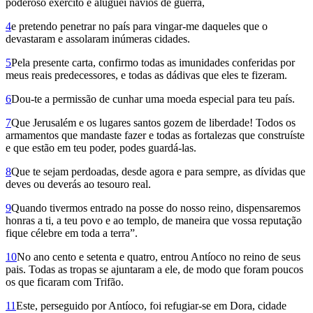
poderoso exército e aluguei navios de guerra,
4
e pretendo penetrar no país para vingar-me daqueles que o
devastaram e assolaram inúmeras cidades.
5
Pela presente carta, confirmo todas as imunidades conferidas por
meus reais predecessores, e todas as dádivas que eles te fizeram.
6
Dou-te a permissão de cunhar uma moeda especial para teu país.
7
Que Jerusalém e os lugares santos gozem de liberdade! Todos os
armamentos que mandaste fazer e todas as fortalezas que construíste
e que estão em teu poder, podes guardá-las.
8
Que te sejam perdoadas, desde agora e para sempre, as dívidas que
deves ou deverás ao tesouro real.
9
Quando tivermos entrado na posse do nosso reino, dispensaremos
honras a ti, a teu povo e ao templo, de maneira que vossa reputação
fique célebre em toda a terra”.
10
No ano cento e setenta e quatro, entrou Antíoco no reino de seus
pais. Todas as tropas se ajuntaram a ele, de modo que foram poucos
os que ficaram com Trifão.
11
Este, perseguido por Antíoco, foi refugiar-se em Dora, cidade