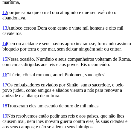
marítima,
12
porque sabia que o mal o ia atingindo e que seu exército o
abandonava.
13
Antíoco cercou Dora com cento e vinte mil homens e oito mil
cavaleiros.
14
Cercou a cidade e seus navios aproximaram-se, formando assim o
bloqueio por terra e por mar, sem deixar ninguém sair ou entrar.
15
Nessa ocasião, Numênio e seus companheiros voltaram de Roma,
com cartas dirigidas aos reis e aos povos. Eis o conteúdo:
16
“Lúcio, cônsul romano, ao rei Pto­lomeu, saudações!
17
Os embaixadores envia­dos por Simão, sumo sacerdote, e pelo
povo judeu, como amigos e aliados vieram a nós para renovar a
amizade e a alian­ça de outrora.
18
Trouxeram eles um escudo de ouro de mil minas.
19
Nós resolvemos então pedir aos reis e aos países, que não lhes
causem mal, nem lhes movam guerra contra eles, às suas cidades e
aos seus campos; e não se aliem a seus inimigos.