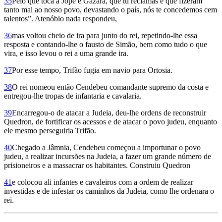
35
Pelo que toca a Jope e Gazara, que tu reclamas e que fizeram
tanto mal ao nosso povo, devastando o país, nós te concedemos cem
talentos”. Atenóbio nada respondeu,
36
mas voltou cheio de ira para junto do rei, repetindo-lhe essa
resposta e contando-lhe o fausto de Simão, bem como tudo o que
vira, e isso levou o rei a uma grande ira.
37
Por esse tempo, Trifão fugia em navio para Orto­sia.
38
O rei nomeou então Cendebeu comandante supremo da costa e
entregou-lhe tropas de infantaria e cavalaria.
39
Encarregou-o de atacar a Judeia, deu-lhe ordens de reconstruir
Quedron, de fortificar os acessos e de atacar o povo judeu, enquanto
ele mesmo perseguiria Trifão.
40
Chegado a Jâmnia, Cendebeu começou a importunar o povo
judeu, a realizar incursões na Judeia, a fazer um grande número de
prisioneiros e a massacrar os habitantes. Construiu Quedron
41
e colocou ali infantes e cavaleiros com a ordem de realizar
investidas e de infestar os caminhos da Judeia, como lhe ordenara o
rei.