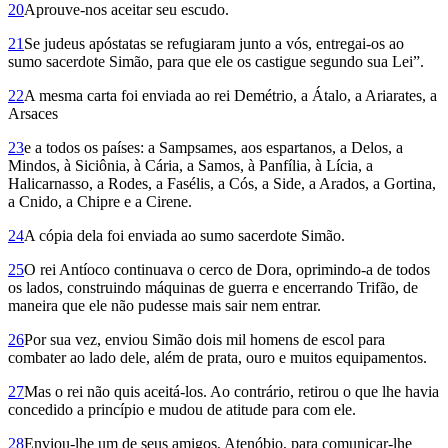
20
Aprouve-nos aceitar seu escudo.
21
Se judeus apóstatas se refugiaram junto a vós, entregai-os ao
sumo sacerdote Simão, para que ele os castigue segundo sua Lei”.
22
A mesma carta foi enviada ao rei Demétrio, a Átalo, a Ariarates, a
Arsaces
23
e a todos os países: a Sampsames, aos espartanos, a Delos, a
Mindos, à Siciônia, à Cária, a Samos, à Panfília, à Lícia, a
Halicarnasso, a Rodes, a Fasélis, a Cós, a Side, a Arados, a Gortina,
a Cnido, a Chipre e a Cirene.
24
A cópia dela foi enviada ao sumo sacerdote Simão.
25
O rei Antíoco continuava o cerco de Dora, oprimindo-a de todos
os lados, construindo máquinas de guerra e encerrando Trifão, de
maneira que ele não pudesse mais sair nem entrar.
26
Por sua vez, enviou Simão dois mil homens de escol para
combater ao lado dele, além de prata, ouro e muitos equipamentos.
27
Mas o rei não quis aceitá-los. Ao contrário, retirou o que lhe havia
concedido a princípio e mudou de atitude para com ele.
28
Enviou-lhe um de seus amigos, Atenóbio, para comunicar-lhe