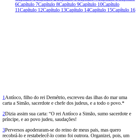
6
Capítulo 7
Capítulo 8
Capítulo 9
Capítulo 10
Capítulo
11
Capítulo 12
Capítulo 13
Capítulo 14
Capítulo 15
Capítulo 16
1
Antíoco, filho do rei Demétrio, escreveu das ilhas do mar uma
carta a Simão, sacerdote e chefe dos judeus, e a todo o povo.*
2
Dizia assim sua carta: “O rei Antíoco a Simão, sumo sacerdote e
príncipe, e ao povo judeu, saudações!
3
Perversos apoderaram-se do reino de meus pais, mas quero
recobrá-lo e restabelecê-lo como foi outrora. Organizei, pois, um