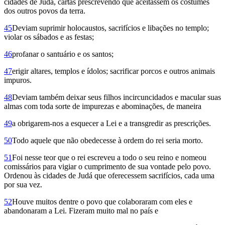
cidades de Judá, cartas prescrevendo que aceitassem os costumes
dos outros povos da terra.
45
Deviam suprimir holocaustos, sacrifícios e libações no templo;
violar os sábados e as festas;
46
profanar o santuário e os santos;
47
eri­gir altares, templos e ídolos; sacrificar porcos e outros animais
impuros.
48
Deviam também deixar seus filhos incir­cun­cidados e macular suas
almas com toda sorte de impurezas e abominações, de maneira
49
a obrigarem-nos a esquecer a Lei e a transgredir as prescrições.
50
Todo aquele que não obedecesse à ordem do rei seria morto.
51
Foi nesse teor que o rei escreveu a todo o seu reino e nomeou
comissários para vigiar o cumprimento de sua vontade pelo povo.
Ordenou às cidades de Judá que oferecessem sacrifícios, cada uma
por sua vez.
52
Houve muitos dentre o povo que colaboraram com eles e
abandonaram a Lei. Fizeram muito mal no país e