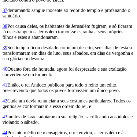
37
derramando sangue inocente ao redor do templo e profanando o
santuário.
38
Por causa deles, os habitantes de Jerusalém fugiram, e só ficaram
lá os estrangeiros. Jerusalém tornou-se estranha a seus próprios
filhos e estes a abandonaram.
39
Seu templo ficou desolado como um deserto, seus dias de festa se
transformaram em dias de luto, seus sábados, em dias de vergonha e
sua glória em desonra.
40
Quanto fora ela honrada, agora foi desprezada e sua exaltação
converteu-se em tormento.
41
Então, o rei Antíoco publicou para todo o reino um edito,
prescrevendo que todos os povos formassem um único povo.
42
Cada um devia renunciar a seus costumes particulares. Todos os
gentios se conformaram a essa ordem do rei, e
43
muitos de Israel adotaram a sua religião, sacrificando aos ídolos e
violando o sábado.
44
Por intermédio de mensageiros, o rei enviou, a Jerusalém e às