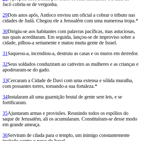
Jacó cobriu-se de vergonha.
29
Dois anos após, Antíoco enviou um oficial a cobrar o tributo nas
cidades de Judá. Chegou ele a Jerusalém com uma numerosa tropa.*
30
Dirigiu-se aos habitantes com palavras pacíficas, mas astuciosas,
nas quais acreditaram. Em seguida, lançou-se de improviso sobre a
cidade, pilhou-a seriamente e matou muita gente de Israel.
31
Saqueou-a, incendiou-a, destruiu as casas e os muros em derredor.
32
Seus soldados conduziram ao cativeiro as mulheres e as crianças e
apoderaram-se do gado.
33
Cercaram a Cidade de Davi com uma extensa e sólida muralha,
com possantes torres, tornando-a sua fortaleza.*
34
Instalaram ali uma guarnição brutal de gente sem leis, e se
fortificaram.
35
Ajuntaram armas e provisões. Reunindo todos os espólios do
saque de Jerusalém, ali os acumularam. Constituíram-se desse modo
em grande ameaça.
36
Serviram de cilada para o templo, um inimigo constantemente
incitado contra o povo de Israel,