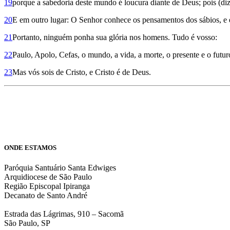
19
porque a sabedoria deste mundo é loucura diante de Deus; pois (diz 
20
E em outro lugar: O Senhor conhece os pensamentos dos sábios, e e
21
Portanto, ninguém ponha sua glória nos homens. Tudo é vosso:
22
Paulo, Apolo, Cefas, o mundo, a vida, a morte, o presente e o futu
23
Mas vós sois de Cristo, e Cristo é de Deus.
ONDE ESTAMOS
Paróquia Santuário Santa Edwiges
Arquidiocese de São Paulo
Região Episcopal Ipiranga
Decanato de Santo André
Estrada das Lágrimas, 910 – Sacomã
São Paulo, SP