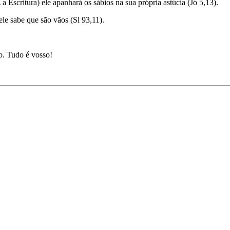
a Escritura) ele apanhará os sábios na sua própria astúcia (Jó 5,13).
le sabe que são vãos (Sl 93,11).
ro. Tudo é vosso!