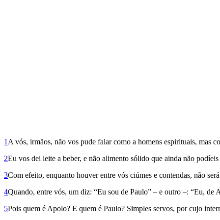
1
A vós, irmãos, não vos pude falar como a homens espirituais, mas c
2
Eu vos dei leite a beber, e não alimento sólido que ainda não podíeis
3
Com efeito, enquanto houver entre vós ciúmes e contendas, não ser
4
Quando, entre vós, um diz: “Eu sou de Paulo” – e outro –: “Eu, de
5
Pois quem é Apolo? E quem é Paulo? Simples servos, por cujo interm