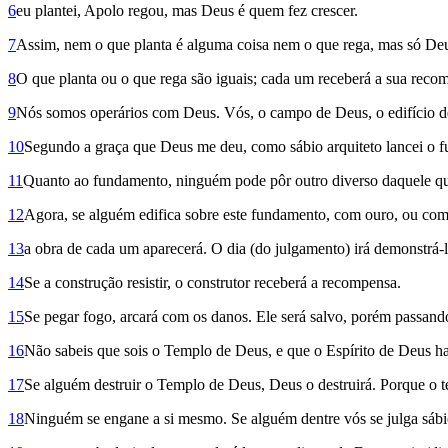
6
eu plantei, Apolo regou, mas Deus é quem fez crescer.
7
Assim, nem o que planta é alguma coisa nem o que rega, mas só Deus
8
O que planta ou o que rega são iguais; cada um receberá a sua reco
9
Nós somos operários com Deus. Vós, o campo de Deus, o edi­fício 
10
Segundo a graça que Deus me deu, como sábio arquiteto lancei o fu
11
Quanto ao fundamento, ninguém pode pôr outro diverso daquele que 
12
Agora, se alguém edifica sobre este fundamento, com ouro, ou com
13
a obra de cada um aparecerá. O dia (do julgamento) irá demonstrá-l
14
Se a construção resistir, o cons­trutor receberá a recompensa.
15
Se pegar fogo, arcará com os danos. Ele será salvo, porém passand
16
Não sabeis que sois o Templo de Deus, e que o Espírito de Deus h
17
Se alguém destruir o Templo de Deus, Deus o destruirá. Porque o t
18
Ninguém se engane a si mesmo. Se alguém dentre vós se julga sábio