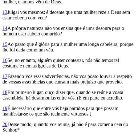
mulher, e ambos vêm de Deus.
13
Julgai vós mesmos: é decente que uma mulher reze a Deus sem
estar coberta com véu?
14
A própria natureza não vos ensina que é uma desonra para o
homem usar cabelo comprido?
15
Ao passo que é glória para a mulher uma longa cabeleira, porque
lhe foi dada como um véu.
16
Se, no entanto, alguém quiser contestar, nós não temos tal
costume e nem as igrejas de Deus.
17
Fazendo-vos essas adver­tências, não vos posso louvar a respeito
de vossas assembleias que causam mais prejuízo que proveito.
18
Em primeiro lugar, ouço dizer que, quando se reúne a vossa
assembleia, há desarmonias entre vós. (E em parte eu acredito.
19
É necessário que entre vós haja partidos para que possam
manifestar-se os que são realmente virtuosos.)
20
Desse modo, quando vos reunis, já não é para comer a ceia do
Senhor,*