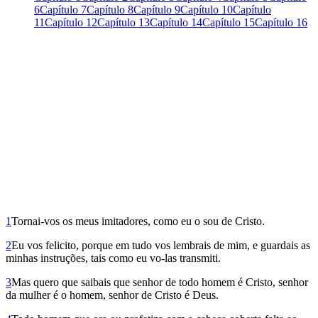
6
Capítulo 7
Capítulo 8
Capítulo 9
Capítulo 10
Capítulo
11
Capítulo 12
Capítulo 13
Capítulo 14
Capítulo 15
Capítulo 16
1
Tornai-vos os meus imitadores, como eu o sou de Cristo.
2
Eu vos felicito, porque em tudo vos lem­brais de mim, e guardais as
minhas instruções, tais como eu vo-las transmiti.
3
Mas quero que saibais que senhor de todo homem é Cristo, senhor
da mulher é o homem, senhor de Cristo é Deus.