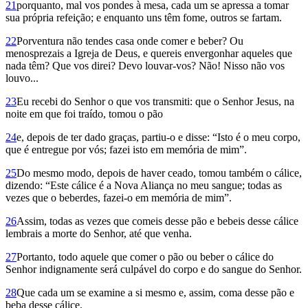
21
porquanto, mal vos pondes à mesa, cada um se apressa a tomar
sua própria refeição; e enquanto uns têm fome, outros se fartam.
22
Porventura não tendes casa onde comer e beber? Ou
menosprezais a Igreja de Deus, e quereis envergonhar aqueles que
nada têm? Que vos direi? Devo louvar-vos? Não! Nisso não vos
louvo...
23
Eu recebi do Senhor o que vos transmiti: que o Senhor Jesus, na
noite em que foi traído, tomou o pão
24
e, depois de ter dado graças, partiu-o e disse: “Isto é o meu corpo,
que é entregue por vós; fazei isto em memória de mim”.
25
Do mesmo modo, depois de haver ceado, tomou também o cálice,
dizendo: “Este cálice é a Nova Aliança no meu sangue; todas as
vezes que o beberdes, fazei-o em memória de mim”.
26
Assim, todas as vezes que comeis desse pão e bebeis desse cálice
lembrais a morte do Senhor, até que venha.
27
Portanto, todo aquele que comer o pão ou beber o cálice do
Senhor indignamente será culpável do corpo e do sangue do Senhor.
28
Que cada um se examine a si mesmo e, assim, coma desse pão e
beba desse cálice.