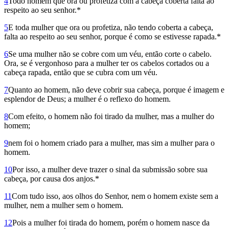
4
Todo homem que ora ou profetiza com a cabeça coberta falta ao
respeito ao seu senhor.*
5
E toda mulher que ora ou profetiza, não tendo coberta a cabeça,
falta ao respeito ao seu senhor, porque é como se estivesse rapada.*
6
Se uma mulher não se cobre com um véu, então corte o cabelo.
Ora, se é vergonhoso para a mulher ter os cabelos cortados ou a
cabeça rapada, então que se cubra com um véu.
7
Quanto ao homem, não deve cobrir sua cabeça, porque é imagem e
esplendor de Deus; a mulher é o reflexo do homem.
8
Com efeito, o homem não foi tirado da mulher, mas a mulher do
homem;
9
nem foi o homem criado para a mulher, mas sim a mulher para o
homem.
10
Por isso, a mulher deve trazer o sinal da submissão sobre sua
cabeça, por causa dos anjos.*
11
Com tudo isso, aos olhos do Senhor, nem o homem existe sem a
mulher, nem a mulher sem o homem.
12
Pois a mulher foi tirada do homem, porém o homem nasce da