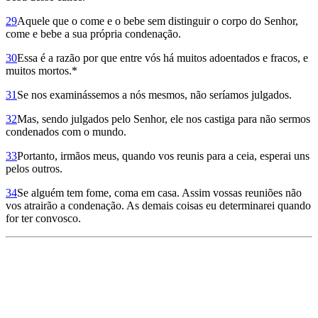
29
Aquele que o come e o bebe sem distinguir o corpo do Senhor,
come e bebe a sua própria condenação.
30
Essa é a razão por que entre vós há muitos adoentados e fracos, e
muitos mortos.*
31
Se nos examinássemos a nós mesmos, não seríamos julgados.
32
Mas, sendo julgados pelo Senhor, ele nos castiga para não sermos
condenados com o mundo.
33
Portanto, irmãos meus, quando vos reunis para a ceia, esperai uns
pelos outros.
34
Se alguém tem fome, coma em casa. Assim vossas reuniões não
vos atrairão a condenação. As demais coisas eu determinarei quando
for ter convosco.