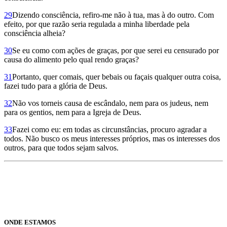
29
Dizendo consciência, refiro-me não à tua, mas à do outro. Com
efeito, por que razão seria regulada a minha liberdade pela
consciência alheia?
30
Se eu como com ações de graças, por que serei eu censurado por
causa do alimento pelo qual rendo graças?
31
Portanto, quer comais, quer bebais ou façais qualquer outra coisa,
fazei tudo para a glória de Deus.
32
Não vos torneis causa de escândalo, nem para os judeus, nem
para os gentios, nem para a Igreja de Deus.
33
Fazei como eu: em todas as circunstâncias, procuro agradar a
todos. Não busco os meus interes­ses próprios, mas os interesses dos
outros, para que todos sejam salvos.
ONDE ESTAMOS