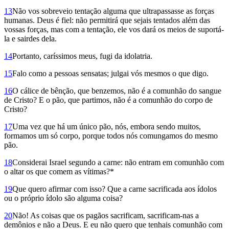
13
Não vos sobreveio tentação alguma que ultrapassasse as forças
humanas. Deus é fiel: não permitirá que sejais tentados além das
vossas forças, mas com a tentação, ele vos dará os meios de suportá-
la e sairdes dela.
14
Portanto, caríssimos meus, fugi da idolatria.
15
Falo como a pessoas sensatas; julgai vós mesmos o que digo.
16
O cálice de bênção, que benzemos, não é a comunhão do sangue
de Cristo? E o pão, que partimos, não é a comunhão do corpo de
Cristo?
17
Uma vez que há um único pão, nós, embora sendo muitos,
formamos um só corpo, porque todos nós comungamos do mesmo
pão.
18
Considerai Israel segundo a carne: não entram em comunhão com
o altar os que comem as vítimas?*
19
Que quero afirmar com isso? Que a carne sacrificada aos ídolos
ou o próprio ídolo são alguma coisa?
20
Não! As coisas que os pagãos sacrificam, sacrificam-nas a
demônios e não a Deus. E eu não quero que tenhais comunhão com