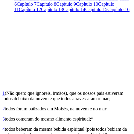
6
Capítulo 7
Capítulo 8
Capítulo 9
Capítulo 10
Capítulo
11
Capítulo 12
Capítulo 13
Capítulo 14
Capítulo 15
Capítulo 16
1
(Não quero que ignoreis, irmãos), que os nossos pais estiveram
todos debaixo da nuvem e que todos atravessaram o mar;
2
todos foram batizados em Moisés, na nuvem e no mar;
3
todos comeram do mesmo alimento espiritual;*
4
todos beberam da mesma bebida espiritual (pois todos bebiam da