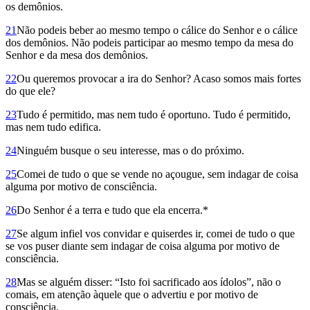
os demônios.
21
Não podeis beber ao mesmo tempo o cálice do Senhor e o cálice
dos demônios. Não podeis participar ao mesmo tempo da mesa do
Senhor e da mesa dos demônios.
22
Ou queremos provocar a ira do Senhor? Acaso somos mais fortes
do que ele?
23
Tudo é permitido, mas nem tudo é oportuno. Tudo é permitido,
mas nem tudo edifica.
24
Ninguém busque o seu interesse, mas o do próximo.
25
Comei de tudo o que se vende no açougue, sem indagar de coisa
alguma por motivo de consciência.
26
Do Senhor é a terra e tudo que ela encerra.*
27
Se algum infiel vos convidar e quiserdes ir, comei de tudo o que
se vos puser diante sem indagar de coisa alguma por motivo de
consciên­cia.
28
Mas se alguém disser: “Isto foi sacrificado aos ídolos”, não o
comais, em atenção àquele que o advertiu e por motivo de
consciência.