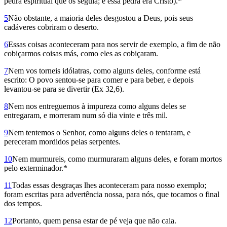
pedra espiritual que os seguia; e essa pedra era Cristo).*
5
Não obs­tante, a maioria deles desgostou a Deus, pois seus
cadáveres cobriram o deserto.
6
Essas coisas aconteceram para nos servir de exemplo, a fim de não
cobiçarmos coisas más, como eles as cobiçaram.
7
Nem vos torneis idólatras, como alguns deles, conforme está
escrito: O povo sentou-se para comer e para beber, e depois
levantou-se para se divertir (Ex 32,6).
8
Nem nos en­treguemos à impureza como alguns deles se
entregaram, e morreram num só dia vinte e três mil.
9
Nem tentemos o Senhor, como alguns deles o tentaram, e
pereceram mordidos pelas serpentes.
10
Nem murmureis, como murmuraram alguns deles, e foram mortos
pelo exterminador.*
11
Todas essas desgraças lhes aconteceram para nosso exemplo;
foram escritas para advertência nossa, para nós, que tocamos o final
dos tempos.
12
Portanto, quem pensa estar de pé veja que não caia.