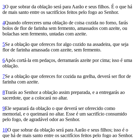
3
O que sobrar da oblação será para Aarão e seus filhos. É o que há
de mais santo entre os sacrifícios feitos pelo fogo ao Senhor.
4
Quando ofereceres uma oblação de coisa cozida no forno, farás
bolos de flor de farinha sem fermento, amassados com azeite, ou
bolachas sem fermento, untadas com azeite.
5
Se a oblação que ofereces for algo cozido na assadeira, que seja
flor de farinha amassada com azeite, sem fermento.
6
Após cortá-la em pedaços, derramarás azeite por cima; isso é uma
oblação.
7
Se a oblação que ofereces for cozida na grelha, deverá ser flor de
farinha com azeite.
8
Trarás ao Senhor a oblação assim preparada, e a entregarás ao
sacerdote, que a colocará no altar.
9
Ele separará da oblação o que deverá ser oferecido como
memorial, e o queimará no altar. Esse é um sacrifício consumido
pelo fogo, de agradável odor ao Senhor.
10
O que sobrar da oblação será para Aarão e seus filhos; isso é o
que há de mais santo entre os sacrifícios feitos pelo fogo ao Senhor.