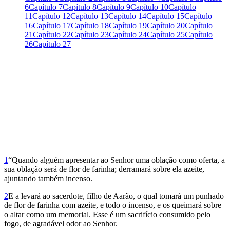
6
Capítulo 7
Capítulo 8
Capítulo 9
Capítulo 10
Capítulo
11
Capítulo 12
Capítulo 13
Capítulo 14
Capítulo 15
Capítulo
16
Capítulo 17
Capítulo 18
Capítulo 19
Capítulo 20
Capítulo
21
Capítulo 22
Capítulo 23
Capítulo 24
Capítulo 25
Capítulo
26
Capítulo 27
1
“Quando alguém apresentar ao Senhor uma oblação como oferta, a
sua oblação será de flor de farinha; derramará sobre ela azeite,
ajuntando também incenso.
2
E a levará ao sacerdote, filho de Aarão, o qual tomará um punhado
de flor de farinha com azeite, e todo o incenso, e os queimará sobre
o altar como um memorial. Esse é um sacri­fício consumido pelo
fogo, de agradável odor ao Senhor.