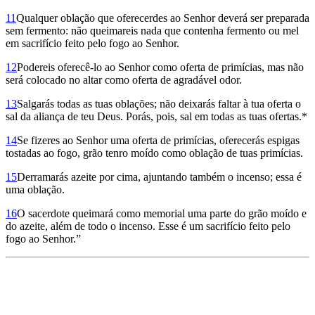
11
Qualquer oblação que oferecerdes ao Senhor deverá ser preparada
sem fermento: não queimareis nada que contenha fermento ou mel
em sacrifício feito pelo fogo ao Senhor.
12
Podereis oferecê-lo ao Senhor como oferta de primícias, mas não
será colocado no altar como oferta de agradável odor.
13
Salgarás todas as tuas oblações; não deixarás faltar à tua oferta o
sal da aliança de teu Deus. Porás, pois, sal em todas as tuas ofertas.*
14
Se fizeres ao Senhor uma oferta de primícias, oferecerás espigas
tostadas ao fogo, grão tenro moído como oblação de tuas primícias.
15
Derramarás azeite por cima, ajuntando também o incenso; essa é
uma oblação.
16
O sacerdote queimará como memorial uma parte do grão moído e
do azeite, além de todo o incenso. Esse é um sacrifício feito pelo
fogo ao Senhor.”