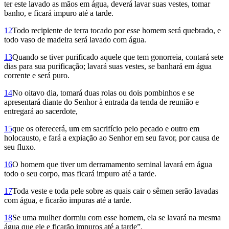
ter este lavado as mãos em água, deverá lavar suas vestes, tomar
banho, e ficará impuro até a tarde.
12
Todo recipiente de terra tocado por esse homem será quebrado, e
todo vaso de madeira será lavado com água.
13
Quando se tiver purificado aquele que tem gonor­reia, contará sete
dias para sua purificação; lavará suas vestes, se banhará em água
corrente e será puro.
14
No oitavo dia, tomará duas rolas ou dois pombinhos e se
apresentará diante do Senhor à entrada da tenda de reunião e
entregará ao sacerdote,
15
que os oferecerá, um em sacrifício pelo pecado e outro em
holocausto, e fará a expiação ao Senhor em seu favor, por causa de
seu fluxo.
16
O homem que tiver um derramamento seminal lavará em água
todo o seu corpo, mas ficará impuro até a tarde.
17
Toda veste e toda pele sobre as quais cair o sêmen serão lavadas
com água, e ficarão impuras até a tarde.
18
Se uma mulher dormiu com esse homem, ela se lavará na mesma
água que ele e ficarão impuros até a tarde”.