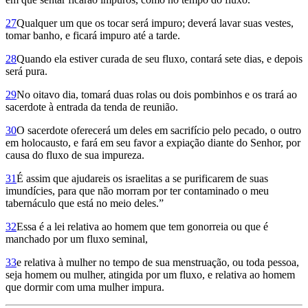
27
Qualquer um que os tocar será impuro; deverá lavar suas vestes,
tomar banho, e ficará impuro até a tarde.
28
Quando ela estiver curada de seu fluxo, contará sete dias, e depois
será pura.
29
No oitavo dia, tomará duas rolas ou dois pombinhos e os trará ao
sacerdote à entrada da tenda de reunião.
30
O sacerdote ofere­cerá um deles em sacrifício pelo pecado, o outro
em holocausto, e fará em seu favor a expiação diante do Senhor, por
causa do fluxo de sua impureza.
31
É assim que ajudareis os israelitas a se purificarem de suas
imundícies, para que não morram por ter contaminado o meu
tabernáculo que está no meio deles.”
32
Essa é a lei relativa ao homem que tem gonorreia ou que é
manchado por um fluxo seminal,
33
e relativa à mulher no tempo de sua menstruação, ou toda pessoa,
seja homem ou mulher, atingida por um fluxo, e relativa ao homem
que dormir com uma mulher impura.