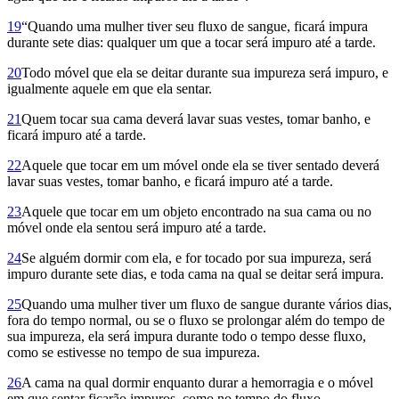
19
“Quando uma mulher tiver seu fluxo de sangue, ficará impura
durante sete dias: qualquer um que a tocar será impuro até a tarde.
20
Todo móvel que ela se deitar durante sua impureza será impuro, e
igualmente aquele em que ela sentar.
21
Quem tocar sua cama deverá lavar suas vestes, tomar banho, e
ficará impuro até a tarde.
22
Aquele que tocar em um móvel onde ela se tiver sentado deverá
lavar suas vestes, tomar banho, e ficará impuro até a tarde.
23
Aquele que tocar em um objeto encontrado na sua cama ou no
móvel onde ela sentou será impuro até a tarde.
24
Se alguém dormir com ela, e for tocado por sua impureza, será
impuro durante sete dias, e toda cama na qual se deitar será impura.
25
Quando uma mulher tiver um fluxo de sangue durante vários­ dias,
fora do tempo normal, ou se o fluxo se prolongar além do tempo de
sua impureza, ela será impura durante todo o tempo desse fluxo,
como se estivesse no tempo de sua impureza.
26
A cama na qual dormir enquanto durar a hemorragia e o móvel
em que sentar ficarão impuros, como no tempo do fluxo.