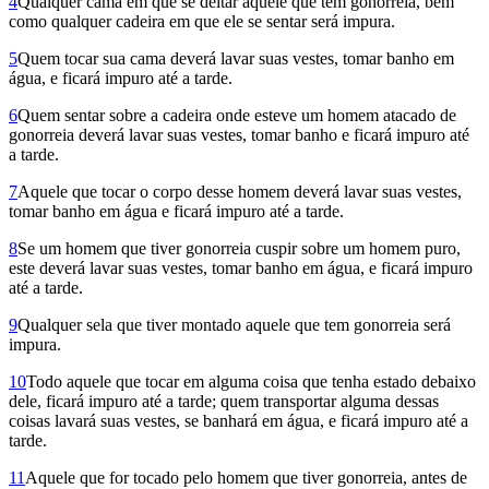
4
Qualquer cama em que se deitar aquele que tem gonorreia, bem
como qualquer cadeira em que ele se sentar será impura.
5
Quem tocar sua cama deverá lavar suas vestes, tomar banho em
água, e ficará impuro até a tarde.
6
Quem sentar sobre a cadeira onde esteve um homem atacado de
gonor­reia deverá lavar suas vestes, tomar banho e ficará impuro até
a tarde.
7
Aquele que tocar o corpo desse homem deverá lavar suas vestes,
tomar banho em água e ficará impuro até a tarde.
8
Se um homem que tiver gonorreia cuspir sobre um homem puro,
este deverá lavar suas vestes, tomar banho em água, e ficará impuro
até a tarde.
9
Qualquer sela que tiver montado aquele que tem gonorreia será
impura.
10
Todo aquele que tocar em alguma coisa que tenha estado debaixo
dele, ficará impuro até a tarde; quem transportar alguma dessas
coisas lavará suas vestes, se banhará em água, e ficará impuro até a
tarde.
11
Aquele que for tocado pelo homem que tiver gonorreia, antes de