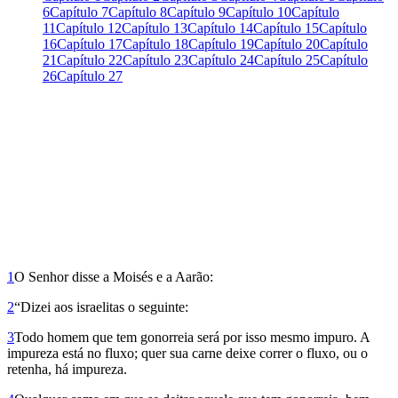
6
Capítulo 7
Capítulo 8
Capítulo 9
Capítulo 10
Capítulo
11
Capítulo 12
Capítulo 13
Capítulo 14
Capítulo 15
Capítulo
16
Capítulo 17
Capítulo 18
Capítulo 19
Capítulo 20
Capítulo
21
Capítulo 22
Capítulo 23
Capítulo 24
Capítulo 25
Capítulo
26
Capítulo 27
1
O Senhor disse a Moisés e a Aarão:
2
“Dizei aos israelitas o seguinte:
3
Todo homem que tem gonorreia será por isso mesmo impuro. A
impureza está no fluxo; quer sua carne deixe correr o fluxo, ou o
retenha, há impureza.