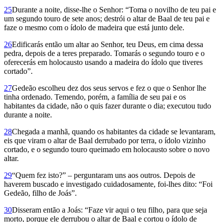
25
Durante a noite, disse-lhe o Senhor: “Toma o novilho de teu pai e
um segundo touro de sete anos; destrói o altar de Baal de teu pai e
faze o mesmo com o ídolo de madeira que está junto dele.
26
Edificarás então um altar ao Senhor, teu Deus, em cima dessa
pedra, depois de a teres preparado. Tomarás o segundo touro e o
oferecerás em holocausto usando a madeira do ídolo que tiveres
cortado”.
27
Gedeão escolheu dez dos seus servos e fez o que o Senhor lhe
tinha ordenado. Temendo, porém, a família de seu pai e os
habitantes da cidade, não o quis fazer durante o dia; executou tudo
durante a noite.
28
Chegada a manhã, quando os habitantes da cidade se levantaram,
eis que viram o altar de Baal derrubado por terra, o ídolo vizinho
cortado, e o segundo touro queimado em holocausto sobre o novo
altar.
29
“Quem fez isto?” – perguntaram uns aos outros. Depois de
haverem buscado e investigado cuidadosamente, foi-lhes dito: “Foi
Gedeão, filho de Joás”.
30
Disseram então a Joás: “Faze vir aqui o teu filho, para que seja
morto, porque ele derrubou o altar de Baal e cortou o ídolo de