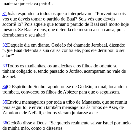
madeira que estava perto!”.
31
Joás respondeu a todos os que o interpelavam: “Porventura sois
vós que deveis tomar o partido de Baal? Sois vós que deveis
socorrê-lo? Pois aquele que tomar o partido de Baal será morto hoje
mesmo. Se Baal é deus, que defenda ele mesmo a sua causa, pois
derrubaram o seu altar!”.
32
Daquele dia em diante, Gedeão foi chamado Jerobaal, dizendo:
“Que Baal defenda a sua causa contra ele, pois ele derrubou o seu
altar!”.
33
Todos os madianitas, os amalecitas e os filhos do oriente se
tinham coligado e, tendo passado o Jordão, acamparam no vale de
Jezrael.
34
O Espírito do Senhor apoderou-se de Gedeão, o qual, tocando a
trombeta, convocou os filhos de Abiezer para que o seguissem.
35
Enviou mensageiros por toda a tribo de Manassés, que se reuniu
para segui-lo; e enviou também mensageiros às tribos de Aser, de
Zabulon e de Neftali, e todos vieram juntar-se a ele.
36
Gedeão disse a Deus: “Se quereis realmente salvar Israel por meio
de minha mão, como o dissestes,