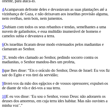
orien­te, para atacá-lo.
4
Acampavam defronte deles e devastavam as suas plantações até a
vizinhança de Gaza, e não deixavam aos israelitas provisão alguma,
nem ovelhas, nem bois, nem jumentos.
5
Subiam com todos os seus rebanhos e tendas, semelhantes a uma
nuvem de gafanhotos, e essa multidão inumerável de homens e
camelos subia e devastava a terra.
6
Os israelitas ficaram desse modo extenuados pelos madianitas e
clamaram ao Senhor.
7
E, tendo eles clamado ao Senhor, pedindo socorro contra os
madianitas, o Senhor mandou-lhes um profeta,
8
que lhes disse: “Eis o oráculo do Senhor, Deus de Israel: Eu vos fiz
sair do Egito e vos tirei da servidão;
9
livrei-vos da mão dos egípcios e de vossos opressores; expulsei-os
de diante de vós e dei-vos a sua terra.
10
E eu vos disse: ‘Eu sou o Senhor, vosso Deus: não adorareis os
deuses dos amorreus, em cuja terra ides habitar. Mas não ouvistes a
minha voz’.”