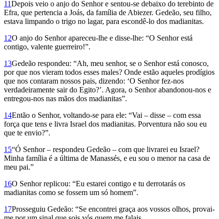
11
Depois veio o anjo do Senhor e sentou-se debaixo do terebinto de
Efra, que pertencia a Joás, da família de Abiezer. Gedeão, seu filho,
estava limpando o trigo no lagar, para escondê-lo dos madia­nitas.
12
O anjo do Senhor apareceu-lhe e disse-lhe: “O Senhor está
contigo, valente guerreiro!”.
13
Gedeão respondeu: “Ah, meu senhor, se o Senhor está conos­co,
por que nos vieram todos esses males? Onde estão aqueles prodígios
que nos contaram nossos pais, dizendo: ‘O Senhor fez-nos
verdadeiramente sair do Egito?’. Agora, o Senhor abandonou-nos e
entregou-nos nas mãos dos madianitas”.
14
Então o Senhor, voltando-se para ele: “Vai – disse – com essa
força que tens e livra Israel dos madianitas. Porventura não sou eu
que te envio?”.
15
“Ó Senhor – respondeu Gedeão – com que livrarei eu Israel?
Minha família é a última de Manas­sés, e eu sou o menor na casa de
meu pai.”
16
O Senhor replicou: “Eu estarei con­tigo e tu derrotarás os
madianitas como se fossem um só homem”.
17
Prosseguiu Gedeão: “Se encontrei graça aos vossos olhos, provai-
me por um sinal que sois vós quem me falais.