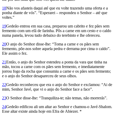
18
Não vos afasteis daqui até que eu volte trazendo uma oferta e a
ponha diante de vós”. “Esperarei – respondeu o Senhor – até que
voltes.”
19
Gedeão entrou em sua casa, preparou um cabrito e fez pães sem
fermento com um efá de farinha. Pôs a carne em um cesto e o caldo
numa panela, levou tudo debaixo do terebinto e lhe ofereceu.
20
O anjo do Senhor disse-lhe: “Toma a carne e os pães sem
fermento, põe-nos sobre aquela pedra e derrama por cima o caldo”.
Ele assim o fez.
21
Então, o anjo do Senhor estendeu a ponta da vara que tinha na
mão, tocou a carne com os pães sem fermento, e imediatamente
jorrou fogo da rocha que consumiu a carne e os pães sem fermento;
e o anjo do Senhor desapareceu de seus olhos.
22
Gedeão reconheceu que era o anjo do Senhor e exclamou: “Ai de
mim, Senhor Javé, que vi o anjo do Senhor face a face”.
23
O Senhor disse-lhe: “Tranquiliza-te; não temas, não morrerás”.
24
Ge­deão edificou ali um altar ao Senhor e chamou-o Javé-Shalom.
Esse altar existe ainda hoje em Efra de Abiezer. *