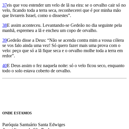
37
eis que vou estender um velo de lã na eira: se o orvalho cair só no
velo, ficando toda a terra seca, reconhecerei que é por minha mão
que livrareis Israel, como o disses­tes”.
38
E assim aconteceu. Levantando-se Gedeão no dia seguinte pela
manhã, espremeu a lã e encheu um copo de orvalho.
39
Gedeão disse a Deus: “Não se acenda contra mim a vossa cólera
se vos falo ainda uma vez! Só quero fazer mais uma prova com o
velo: peço que só a lã fique seca e o orvalho molhe toda a terra em
redor”.
40
E Deus assim o fez naquela noite: só o velo ficou seco, enquanto
todo o solo estava coberto de orvalho.
ONDE ESTAMOS
Paróquia Santuário Santa Edwiges