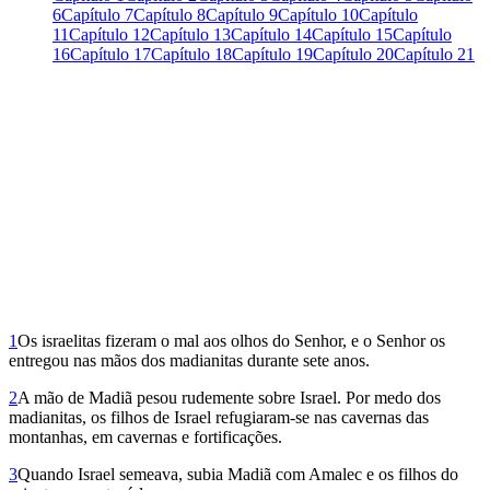
6
Capítulo 7
Capítulo 8
Capítulo 9
Capítulo 10
Capítulo
11
Capítulo 12
Capítulo 13
Capítulo 14
Capítulo 15
Capítulo
16
Capítulo 17
Capítulo 18
Capítulo 19
Capítulo 20
Capítulo 21
1
Os israelitas fizeram o mal aos olhos do Senhor, e o Senhor os
entregou nas mãos dos madianitas durante sete anos.
2
A mão de Madiã pesou rudemente sobre Israel. Por medo dos
madianitas, os filhos de Israel refugiaram-se nas cavernas das
montanhas, em cavernas e fortificações.
3
Quando Israel semeava, subia Madiã com Amalec e os filhos do