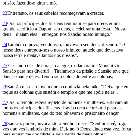
prisão, fazendo-o girar a mó.
22
Entretanto, os seus cabelos recomeçavam a crescer.
23
Ora, os príncipes dos filisteus reuniram-se para oferecer um
grande sacrifício a Dagon, seu deus, e celebrar uma festa. “Nosso
deus – diziam eles – entregou-nos Sansão nosso inimigo.”
24
Também o povo, vendo isso, louvava o seu deus, dizendo: “O
nosso deus entregou-nos o nosso inimigo, aquele que devastava
nossa terra e matava tantos dos nossos”.
25
E estando eles de coração alegre, exclamaram: “Mandai vir
Sansão para nos divertir!”. Tiraram-no da prisão e Sansão teve que
dançar diante deles. Tendo sido colocado entre as colunas,
26
Sansão disse ao jovem que o conduzia pela mão: “Deixa que eu
toque as colunas que sustêm o templo e que me apóie nelas”.
27
Ora, o templo estava repleto de homens e mulheres. Estavam ali
todos os príncipes dos filisteus. Havia cerca de três mil pessoas,
homens e mulheres, que do teto olhavam o prisioneiro dançar.
28
Sansão, porém, invocando o Senhor, disse: “Senhor Javé, rogo-
vos que vos lembreis de mim. Dai-me, ó Deus, ainda esta vez, força
para vingar-me dos filisteus pela perda de meus olhos”.