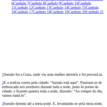
6
Capítulo 7
Capítulo 8
Capítulo 9
Capítulo 10
Capítulo
11
Capítulo 12
Capítulo 13
Capítulo 14
Capítulo 15
Capítulo
16
Capítulo 17
Capítulo 18
Capítulo 19
Capítulo 20
Capítulo 21
1
Sansão foi a Gaza, onde viu uma mulher meretriz e foi procurá-la.
2
E a notícia correu pela cidade: “Sansão está aqui”. Puseram-se de
emboscada nos arredores durante toda a noite, junto às portas da
cidade, e ficaram quietos toda a noite, dizendo: “Ao romper do dia,
vamos matá-lo”.
3
Sansão dormiu até a meia-noite. E, levantando-se pela meia-noite,