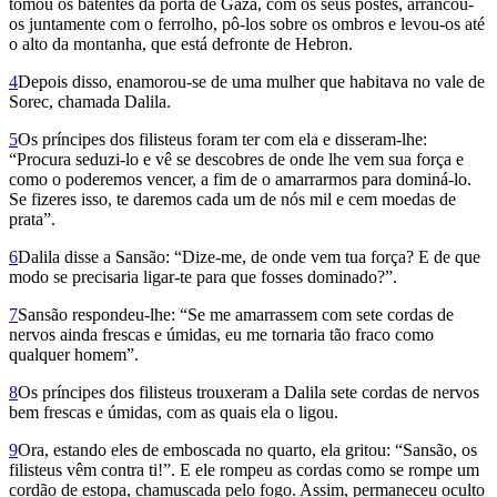
tomou os batentes da porta de Gaza, com os seus postes, arrancou-
os juntamente com o ferrolho, pô-los sobre os ombros e levou-os até
o alto da montanha, que está defronte de Hebron.
4
Depois disso, enamorou-se de uma mulher que habitava no vale de
Sorec, chamada Dalila.
5
Os príncipes dos filisteus foram ter com ela e disseram-lhe:
“Procura seduzi-lo e vê se descobres de onde lhe vem sua força e
como o poderemos vencer, a fim de o amarrarmos para dominá-lo.
Se fizeres isso, te daremos cada um de nós mil e cem moedas de
prata”.
6
Dalila disse a Sansão: “Dize-me, de onde vem tua força? E de que
modo se precisaria ligar-te para que fosses dominado?”.
7
Sansão respondeu-lhe: “Se me amarrassem com sete cordas de
nervos ainda frescas e úmidas, eu me tornaria tão fraco como
qualquer homem”.
8
Os príncipes dos filisteus trouxeram a Dalila sete cordas de nervos
bem frescas e úmidas, com as quais ela o ligou.
9
Ora, estando eles de emboscada no quarto, ela gritou: “Sansão, os
filisteus vêm contra ti!”. E ele rompeu as cordas como se rompe um
cordão de estopa, chamuscada pelo fogo. Assim, permaneceu oculto