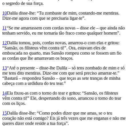
o segredo de sua força.
10
Dalila disse-lhe: “Tu zombaste de mim, contando-me mentiras.
Dize-me agora com que se precisaria ligar-te”.
11
“Se me amarrassem com cordas novas – disse ele – que ainda não
tenham servido, eu me tornaria tão fraco como qualquer homem”.
12
Dalila tomou, pois, cordas novas, amarrou-o com elas e gritou:
“Sansão, os filisteus vêm contra ti!”. Ora, estavam eles de
emboscada no quarto, mas Sansão rompeu como se fossem um fio
as cordas que lhe amarravam os braços.
13
“Até o presente – disse-lhe Dalila – só tens zombado de mim e só
me tens dito mentiras. Dize-me com que será preciso amarrar-te.”
“Bastará – respondeu Sansão – que teças as sete tranças de minha
cabeça com a urdidura do teu tear.”
14
Ela fixou-as com o torno do tear e gritou: “Sansão, os filisteus
vêm contra ti!” Ele, despertando do sono, arrancou o torno do tear
com os liços.
15
Dalila disse-lhe: “Como podes dizer que me amas, se o teu
coração não está comigo? Eis já três vezes que me enganas e não me
queres dizer onde reside a tua força”.