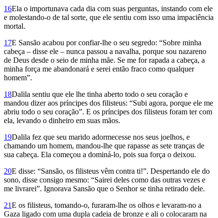
16
Ela o importunava cada dia com suas perguntas, instando com ele
e molestando-o de tal sorte, que ele sentiu com isso uma impaciência
mortal.
17
E Sansão acabou por confiar-lhe o seu segredo: “Sobre minha
cabeça – disse ele – nunca passou a navalha, porque sou nazareno
de Deus desde o seio de minha mãe. Se me for rapada a cabeça, a
minha força me abandonará e serei então fraco como qualquer
homem”.
18
Dalila sentiu que ele lhe tinha aberto todo o seu coração e
mandou dizer aos príncipes dos filisteus: “Subi agora, porque ele me
abriu todo o seu coração”. E os príncipes dos filisteus foram ter com
ela, levando o dinheiro em suas mãos.
19
Dalila fez que seu marido adormecesse nos seus joelhos, e
chamando um homem, mandou-lhe que rapasse as sete tranças de
sua cabeça. Ela começou a dominá-lo, pois sua força o deixou.
20
E disse: “Sansão, os filisteus vêm contra ti!”. Despertando ele do
sono, disse consigo mesmo: “Sairei deles como das outras vezes e
me livrarei”. Ignorava Sansão que o Senhor se tinha retirado dele.
21
E os filisteus, tomando-o, furaram-lhe os olhos e levaram-no a
Gaza ligado com uma dupla cadeia de bronze e ali o colocaram na