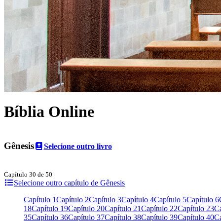
Bíblia Online
Gênesis
Selecione outro livro
Capítulo 30 de 50
Selecione outro capítulo de Gênesis
Capítulo 1
Capítulo 2
Capítulo 3
Capítulo 4
Capítulo 5
Capítulo 6
18
Capítulo 19
Capítulo 20
Capítulo 21
Capítulo 22
Capítulo 23
Ca
35
Capítulo 36
Capítulo 37
Capítulo 38
Capítulo 39
Capítulo 40
Ca