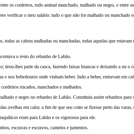
 entre os cordeiros, todo animal manchado, malhado ou negro, e entre a
res verificar o meu salário: tudo o que não for malhado ou manchado en
, todas as cabras malhadas ou manchadas, todas aquelas que estavam m
pascentava o resto do rebanho de Labão.
; tirou-lhes parte da casca, fazendo faixas brancas e deixando a nu o 
ias e nos bebedouros onde vinham beber. Indo a beber, entravam em cal
­ cordeiros riscados, manchados e malhados.
a malhado e negro no rebanho de Labão. Constituiu assim rebanhos para 
s ovelhas em calor, a fim de que seu coito se fizesse perto das varas,
raquíticos eram para Labão e os vigorosos para ele.
nhos, escravas e escravos, camelos e jumentos.