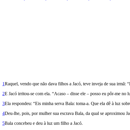
1
Raquel, vendo que não dava fi­lhos a Jacó, teve inveja de sua irmã: 
2
E Jacó irritou-se com ela. “Acaso – disse ele – posso eu pôr-me no 
3
Ela respondeu: “Eis minha serva Bala: toma-a. Que ela dê à luz sobre
4
Deu-lhe, pois, por mu­lher sua escrava Bala, da qual se aproximou Ja
5
Bala concebeu e deu à luz um filho a Jacó.