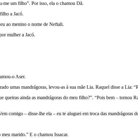
u-me um filho”. Por isso, ela o chamou Dã.
ilho a Jacó.
 deu ao menino o nome de Neftali.
por mulher a Jacó.
a­mou-o Aser.
rado umas mandrágoras, levou-as à sua mãe Lia. Raquel disse a Lia: “
que queiras ainda as mandrágoras do meu filho?”. “Pois bem – tornou R
Vem comigo – disse-lhe ela – eu te aluguei em troca das mandrágoras d
o meu marido.” E o chamou Issacar.