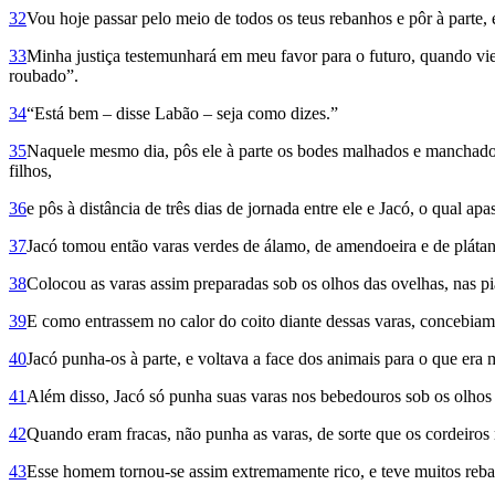
32
Vou hoje passar pelo meio de todos os teus rebanhos e pôr à parte,
33
Minha justiça testemu­nhará em meu favor para o futuro, quando vie
roubado”.
34
“Está bem – disse Labão – seja como dizes.”
35
Naquele mesmo dia, pôs ele à parte os bodes ma­lhados e manchados
filhos,
36
e pôs à distância de três dias de jornada entre ele e Jacó, o qual a
37
Jacó tomou então varas verdes de álamo, de amendoeira e de plátano
38
Colocou as varas assim preparadas sob os olhos das ovelhas, nas p
39
E como entrassem no calor do coito diante dessas varas, concebiam
40
Jacó punha-os à parte, e voltava a face dos animais para o que er
41
Além disso, Jacó só punha suas varas nos bebedouros sob os olhos da
42
Quando eram fracas, não punha as varas, de sorte que os cordeiros 
43
Esse homem tornou-se assim extremamente rico, e teve muitos reba