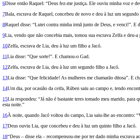
6
Disse então Raquel: “Deus fez-me justiça. Ele ouviu minha voz e de
7
Bala, escrava de Raquel, concebeu de novo e deu à luz um segundo f
8
Raquel disse: “Lutei contra minha irmã junto de Deus, e venci!”. E
9
Lia, vendo que não concebia mais, tomou sua escrava Zelfa e deu-a 
10
Zelfa, escrava de Lia, deu à luz um filho a Jacó.
11
Lia disse: “Que sorte!”. E chamou-o Gad.
12
Zelfa, escrava de Lia, deu à luz um segundo filho a Jacó.
13
Lia disse: “Que felicidade! As mulheres me chamarão ditosa”. E ch
14
Um dia, por ocasião da ceifa, Rúben saiu ao campo e, tendo encont
15
Lia res­pondeu: “Já não é bastante teres tomado meu marido, para 
esta noite.”
16
À noite, quando Jacó voltou do campo, Lia saiu-lhe ao encontro: “
17
Deus ouviu Lia, que concebeu e deu à luz um quinto filho a Jacó.
18
“Deus – disse ela – recompensou-me por ter dado minha escrava a