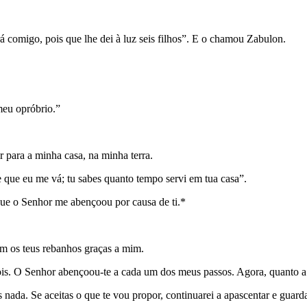
 comigo, pois que lhe dei à luz seis filhos”. E o chamou Zabulon.
meu opróbrio.”
 para a minha casa, na minha terra.
e que eu me vá; tu sabes quanto tempo servi em tua casa”.
que o Senhor me abençoou por causa de ti.*
m os teus reba­nhos graças a mim.
is. O Senhor abençoou-te a cada um dos meus passos. Agora, quanto a
ada. Se aceitas o que te vou propor, conti­nuarei a apascentar e guard