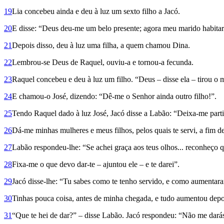
19
Lia concebeu ainda e deu à luz um sexto filho a Jacó.
20
E disse: “Deus deu-me um belo presente; agora meu marido habitará
21
Depois disso, deu à luz uma filha, a quem chamou Dina.
22
Lembrou-se Deus de Raquel, ouviu-a e tornou-a fecunda.
23
Raquel concebeu e deu à luz um filho. “Deus – disse ela – tirou o 
24
E chamou-o José, dizendo: “Dê-me o Senhor ainda outro filho!”.
25
Tendo Raquel dado à luz José, Jacó disse a Labão: “Deixa-me partir
26
Dá-me minhas mulheres e meus filhos, pelos quais te servi, a fim d
27
Labão respondeu-lhe: “Se achei graça aos teus olhos... reconheço 
28
Fixa-me o que devo dar-te – ajuntou ele – e te darei”.
29
Jacó disse-lhe: “Tu sabes como te tenho servido, e como aumentara
30
Tinhas pouca coisa, antes de minha chegada, e tudo aumentou depo
31
“Que te hei de dar?” – disse Labão. Jacó respondeu: “Não me darás n