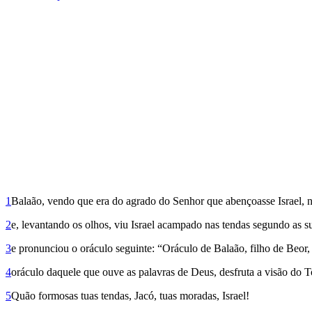
1
Balaão, vendo que era do agrado do Senhor que abençoasse Israel, n
2
e, levantando os olhos, viu Israel acampado nas tendas segundo as su
3
e pronunciou o oráculo seguinte: “Oráculo de Balaão, filho de Beo
4
oráculo daquele que ouve as palavras de Deus, desfruta a visão do T
5
Quão formosas tuas tendas, Jacó, tuas moradas, Israel!