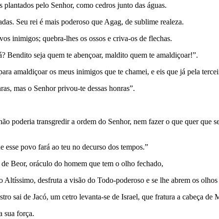
s plantados pelo Senhor, como cedros junto das águas.
gadas. Seu rei é mais poderoso que Agag, de sublime realeza.
vos inimigos; quebra-lhes os ossos e criva-os de flechas.
? Bendito seja quem te abençoar, maldito quem te amaldiçoar!”.
para amaldiçoar os meus inimigos que te chamei, e eis que já pela terce
nras, mas o Senhor privou-te dessas honras”.
não poderia transgredir a ordem do Senhor, nem fazer o que quer que s
e esse povo fará ao teu no decurso dos tempos.”
o de Beor, oráculo do homem que tem o olho fechado,
 Altíssimo, desfruta a visão do Todo-poderoso e se lhe abrem os olhos
ro sai de Jacó, um cetro levanta-se de Israel, que fratura a cabeça de 
a sua força.