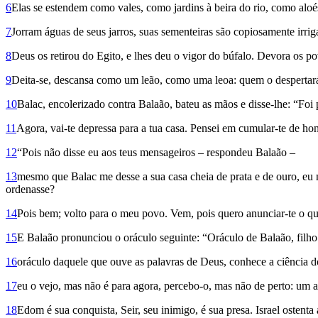
6
Elas se estendem como vales, como jardins à beira do rio, como aloé
7
Jorram águas de seus jarros, suas sementeiras são copiosamente irri
8
Deus os retirou do Egito, e lhes deu o vigor do búfalo. Devora os po
9
Deita-se, descansa como um leão, como uma leoa: quem o despertará
10
Balac, encolerizado contra Balaão, bateu as mãos e disse-lhe: “Foi 
11
Agora, vai-te depressa para a tua casa. Pensei em cumular-te de ho
12
“Pois não disse eu aos teus mensageiros – respondeu Balaão –
13
mesmo que Balac me desse a sua casa cheia de prata e de ouro, eu 
ordenasse?
14
Pois bem; volto para o meu povo. Vem, pois quero anunciar-te o qu
15
E Balaão pronunciou o oráculo seguinte: “Oráculo de Balaão, filh
16
oráculo daquele que ouve as palavras de Deus, conhece a ciência do
17
eu o vejo, mas não é para agora, percebo-o, mas não de perto: um ast
18
Edom é sua conquista, Seir, seu inimigo, é sua presa. Israel ostenta 