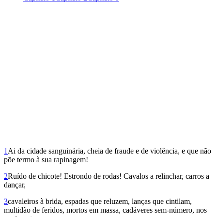
1
Ai da cidade sanguinária, cheia de fraude e de violência, e que não
põe termo à sua rapinagem!
2
Ruído de chicote! Estrondo de rodas! Cavalos a relinchar, carros a
dançar,
3
cavaleiros à brida, espadas que reluzem, lanças que cintilam,
multidão de feridos, mortos em massa, cadáveres sem-número, nos