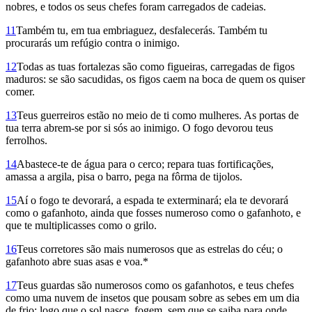
nobres, e todos os seus chefes foram carregados de cadeias.
11
Também tu, em tua embriaguez, desfalecerás. Também tu
procurarás um refúgio contra o inimigo.
12
Todas as tuas fortalezas são como figueiras, carregadas de figos
maduros: se são sacudidas, os figos caem na boca de quem os quiser
comer.
13
Teus guerreiros estão no meio de ti como mulheres. As portas de
tua terra abrem-se por si sós ao inimigo. O fogo devorou teus
ferrolhos.
14
Abastece-te de água para o cerco; repara tuas fortificações,
amassa a argila, pisa o barro, pega na fôrma de tijolos.
15
Aí o fogo te devorará, a espada te exterminará; ela te devorará
como o gafanhoto, ainda que fosses numeroso como o gafanhoto, e
que te multiplicasses como o grilo.
16
Teus corretores são mais numerosos que as estrelas do céu; o
gafanhoto abre suas asas e voa.*
17
Teus guardas são numerosos como os gafanhotos, e teus chefes
como uma nuvem de insetos que pousam sobre as sebes em um dia
de frio; logo que o sol nasce, fogem, sem que se saiba para onde