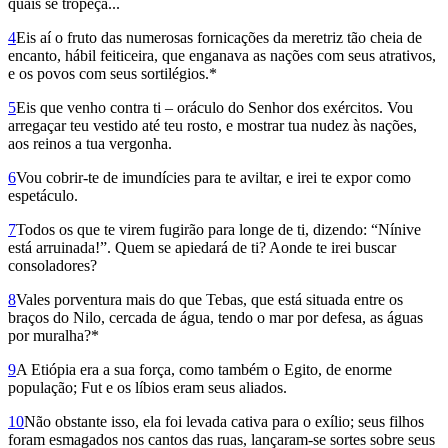
quais se tropeça...
4
Eis aí o fruto das numerosas fornicações da meretriz tão cheia de
encanto, hábil feiticeira, que enganava as nações com seus atrativos,
e os povos com seus sortilégios.*
5
Eis que venho contra ti – oráculo do Senhor dos exércitos. Vou
arregaçar teu vestido até teu rosto, e mostrar tua nudez às nações,
aos reinos a tua vergonha.
6
Vou cobrir-te de imundícies para te aviltar, e irei te expor como
espetáculo.
7
Todos os que te virem fugirão para longe de ti, dizendo: “Nínive
está arruinada!”. Quem se apiedará de ti? Aonde te irei buscar
consoladores?
8
Vales porventura mais do que Tebas, que está situada entre os
braços do Nilo, cercada de água, tendo o mar por defesa, as águas
por muralha?*
9
A Etiópia era a sua força, como também o Egito, de enorme
população; Fut e os líbios eram seus aliados.
10
Não obstante isso, ela foi levada cativa para o exílio; seus filhos
foram esmagados nos cantos das ruas, lançaram-se sortes sobre seus