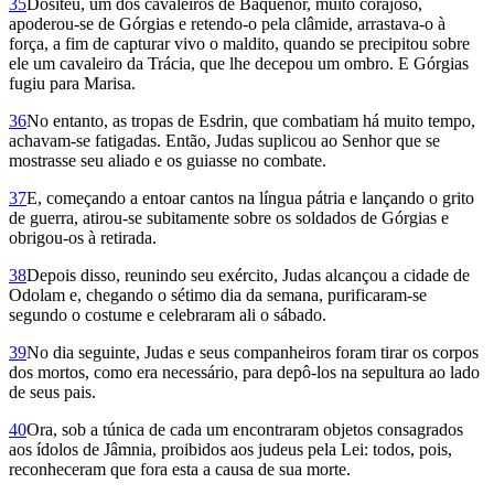
35
Do­siteu, um dos cavaleiros de Baquenor, muito corajoso,
apoderou-se de Górgias e retendo-o pela clâmide, arrastava-o à
força, a fim de capturar vivo o maldito, quando se precipitou sobre
ele um cavaleiro da Trácia, que lhe decepou um ombro. E Górgias
fugiu para Marisa.
36
No entanto, as tropas de Esdrin, que combatiam há muito tempo,
achavam-se fatigadas. Então, Judas suplicou ao Senhor que se
mostrasse seu aliado e os guiasse no combate.
37
E, começando a entoar cantos na língua pátria e lançando o grito
de guerra, atirou-se subitamente sobre os soldados de Górgias e
obrigou-os à retirada.
38
Depois disso, reunindo seu exército, Judas alcançou a cidade de
Odolam e, chegando o sétimo dia da semana, purificaram-se
segundo o costume e celebraram ali o sábado.
39
No dia seguinte, Judas e seus companheiros foram tirar os corpos
dos mortos, como era necessário, para depô-los na sepultura ao lado
de seus pais.
40
Ora, sob a túnica de cada um encontraram objetos consagrados
aos ídolos de Jâmnia, proibidos aos judeus pela Lei: todos, pois,
reconheceram que fora esta a causa de sua morte.