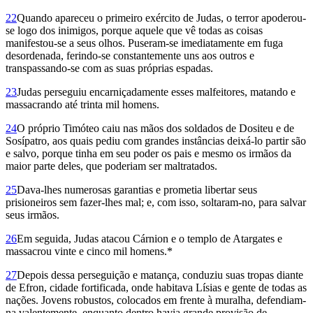
22
Quando apareceu o primeiro exército de Judas, o terror apoderou-
se logo dos inimigos, porque aquele que vê todas as coisas
manifestou-se a seus olhos. Puseram-se imediatamente em fuga
desordenada, ferindo-se constantemente uns aos outros e
transpassando-se com as suas próprias espadas.
23
Judas perseguiu encarniçadamente esses malfeitores, matando e
massacrando até trinta mil homens.
24
O próprio Timóteo caiu nas mãos dos soldados de Dositeu e de
Sosípatro, aos quais pediu com grandes instâncias deixá-lo partir são
e salvo, porque tinha em seu poder os pais e mesmo os irmãos da
maior parte deles, que poderiam ser maltratados.
25
Dava-lhes numerosas garantias e prometia libertar seus
prisioneiros sem fazer-lhes mal; e, com isso, soltaram-no, para salvar
seus irmãos.
26
Em seguida, Judas atacou Cárnion e o templo de Atargates e
massacrou vinte e cinco mil homens.*
27
Depois dessa perseguição e matança, conduziu suas tropas diante
de Efron, cidade fortificada, onde habitava Lísias e gente de todas as
nações. Jovens robustos, colocados em frente à muralha, defendiam-
na valentemente, enquanto dentro havia grande provisão de