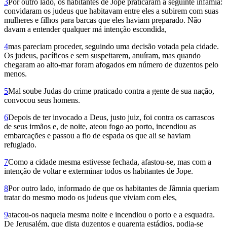
3
Por outro lado, os habitantes de Jope praticaram a seguinte infâmia:
convidaram os judeus que habitavam entre eles a subirem com suas
mulheres e filhos para barcas que eles haviam preparado. Não
davam a entender qualquer má intenção escondida,
4
mas pareciam proceder, seguindo uma decisão votada pela cidade.
Os judeus, pacíficos e sem suspeitarem, anuíram, mas quando
chegaram ao alto-mar foram afogados em número de duzentos pelo
menos.
5
Mal soube Judas do crime praticado contra a gente de sua nação,
convocou seus homens.
6
Depois de ter invocado a Deus, justo juiz, foi contra os carrascos
de seus irmãos e, de noite, ateou fogo ao porto, incendiou as
embarcações e passou a fio de espada os que ali se haviam
refugiado.
7
Como a cidade mesma estivesse fechada, afastou-se, mas com a
intenção de voltar e exterminar todos os habitantes de Jope.
8
Por outro lado, informado de que os habitantes de Jâmnia queriam
tratar do mesmo modo os judeus que viviam com eles,
9
atacou-os naquela mesma noite e incendiou o porto e a esquadra.
De Jerusalém, que dista duzentos e quarenta estádios, podia-se