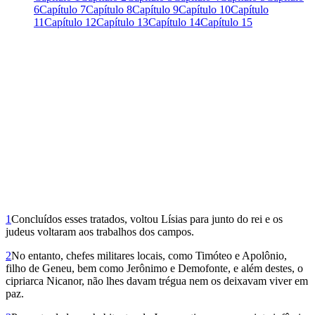
6
Capítulo 7
Capítulo 8
Capítulo 9
Capítulo 10
Capítulo
11
Capítulo 12
Capítulo 13
Capítulo 14
Capítulo 15
1
Concluídos esses tratados, voltou Lísias para junto do rei e os
judeus voltaram aos trabalhos dos campos.
2
No entanto, chefes militares locais, como Timóteo e Apolônio,
filho de Geneu, bem como Jerônimo e Demofonte, e além destes, o
cipriarca Nicanor, não lhes davam trégua nem os deixavam viver em
paz.