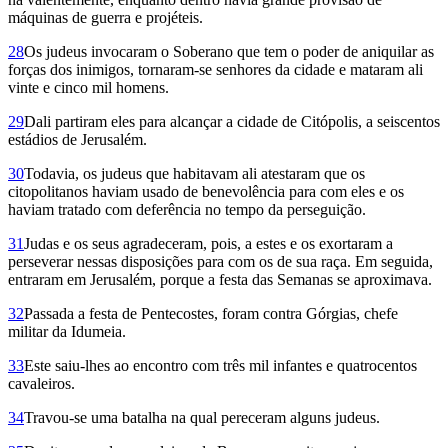
máquinas de guerra e projéteis.
28
Os judeus invocaram o Soberano que tem o poder de aniquilar as
forças dos inimigos, tornaram-se senhores da cidade e mataram ali
vinte e cinco mil homens.
29
Dali partiram eles para alcançar a cidade de Citópolis, a seiscentos
estádios de Jerusalém.
30
Todavia, os judeus que habitavam ali atestaram que os
citopolitanos haviam usado de benevolência para com eles e os
haviam tratado com deferência no tempo da perseguição.
31
Judas e os seus agradeceram, pois, a estes e os exortaram a
perseverar nessas disposições para com os de sua raça. Em seguida,
entraram em Jerusalém, porque a festa das Semanas se aproximava.
32
Passada a festa de Pentecostes, foram contra Górgias, chefe
militar da Idumeia.
33
Este saiu-lhes ao encontro com três mil infantes e quatrocentos
cavaleiros.
34
Travou-se uma batalha na qual pereceram alguns judeus.