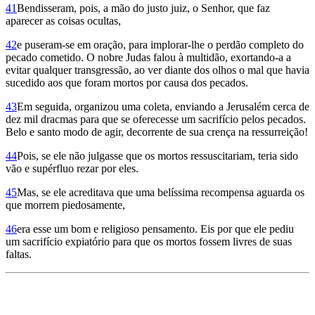
41
Bendisseram, pois, a mão do justo juiz, o Senhor, que faz
aparecer as coisas ocultas,
42
e puseram-se em oração, para implorar-lhe o perdão completo do
pecado cometido. O nobre Judas falou à multidão, exortando-a a
evitar qualquer transgressão, ao ver diante dos olhos o mal que havia
sucedido aos que foram mortos por causa dos pecados.
43
Em seguida, organizou uma coleta, enviando a Jerusalém cerca de
dez mil dracmas para que se oferecesse um sacrifício pelos pecados.
Belo e santo modo de agir, decorrente de sua crença na ressurreição!
44
Pois, se ele não julgasse que os mortos ressuscitariam, teria sido
vão e supérfluo rezar por eles.
45
Mas, se ele acreditava que uma belíssima recompensa aguarda os
que morrem piedosamente,
46
era esse um bom e religioso pensamento. Eis por que ele pediu
um sacrifício expiatório para que os mortos fossem livres de suas
faltas.