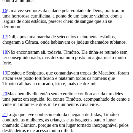
contra a muralha.
16
Uma vez senhores da cidade pela vontade de Deus, praticaram
uma horrorosa carnificina, a ponto de um tanque vizinho, com a
largura de dois estádios, parecer cheio de sangue que ali se
derramou.
17
Dali, após uma marcha de setecentos e cinquenta estádios,
chegaram a Cáraca, onde habitavam os judeus chamados tubianos.
18
Não encontraram ali, todavia, Timóteo. Ele tinha-se retirado sem
ter conseguido nada, mas deixara num posto uma guarnição muito
forte.
19
Dositeu e Sosípatro, que comandavam tropas de Macabeu, foram
atacar esse posto fortificado e mataram todos os homens que
Timóteo ali havia colocado, isto é, mais de dez mil.
20
Macabeu dividiu então seu exército e confiou a cada um deles
uma parte; em seguida, foi contra Timóteo, acompanhado de cento e
vinte mil infantes e dois mil e quinhentos cavaleiros.
21
Logo que teve conhecimento da chegada de Judas, Timóteo
conduziu as mulheres, as crianças e as bagagens para o lugar
chamado Cárnion, porque era um lugar tornado inexpugnável pelos
desfiladeiros e de acesso muito difícil.