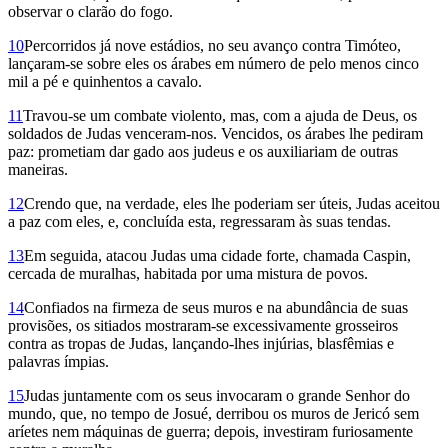
observar o clarão do fogo.
10
Percorridos já nove estádios, no seu avanço contra Timóteo,
lançaram-se sobre eles os árabes em número de pelo menos cinco
mil a pé e quinhentos a cavalo.
11
Travou-se um combate violento, mas, com a ajuda de Deus, os
soldados de Judas venceram-nos. Vencidos, os árabes lhe pediram
paz: prometiam dar gado aos judeus e os auxiliariam de outras
maneiras.
12
Crendo que, na verdade, eles lhe poderiam ser úteis, Judas aceitou
a paz com eles, e, concluída esta, regressaram às suas tendas.
13
Em seguida, atacou Judas uma cidade forte, chamada Caspin,
cercada de muralhas, habitada por uma mistura de povos.
14
Confiados na firmeza de seus muros e na abundância de suas
provisões, os sitiados mostraram-se excessivamente grosseiros
contra as tropas de Judas, lançando-lhes injúrias, blasfêmias e
palavras ímpias.
15
Judas juntamente com os seus invocaram o grande Senhor do
mundo, que, no tempo de Josué, derribou os muros de Jericó sem
aríetes nem máquinas de guerra; depois, investiram furiosamente