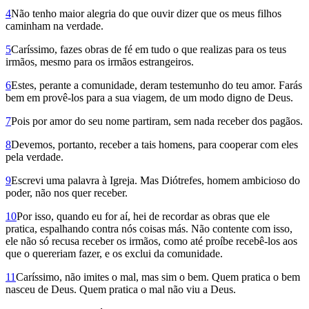
4
Não tenho maior alegria do que ouvir dizer que os meus filhos
caminham na verdade.
5
Caríssimo, fazes obras de fé em tudo o que realizas para os teus
irmãos, mesmo para os irmãos estrangeiros.
6
Estes, perante a comunidade, deram testemunho do teu amor. Farás
bem em provê-los para a sua viagem, de um modo digno de Deus.
7
Pois por amor do seu nome partiram, sem nada receber dos pagãos.
8
Devemos, portanto, receber a tais homens, para cooperar com eles
pela verdade.
9
Escrevi uma palavra à Igreja. Mas Diótre­fes, homem ambicioso do
poder, não nos quer receber.
10
Por isso, quando eu for aí, hei de recordar as obras que ele
pratica, espalhando contra nós coisas más. Não contente com isso,
ele não só recusa receber os irmãos, como até proí­be recebê-los aos
que o quereriam fazer, e os exclui da comunidade.
11
Caríssimo, não imites o mal, mas sim o bem. Quem pratica o bem
nasceu de Deus. Quem pratica o mal não viu a Deus.