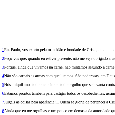
1
Eu, Paulo, vos exorto pela mansidão e bondade de Cristo, eu que m
2
Peço-vos que, quando eu estiver presente, não me veja obrigado a 
3
Porque, ainda que vivamos na carne, não militamos segundo a carne
4
Não são carnais as armas com que lutamos. São poderosas, em Deus, 
5
Nós aniquilamos todo raciocínio e todo orgulho que se levanta cont
6
Estamos prontos também para castigar todos os desobedientes, assim 
7
Julgais as coisas pela aparência!... Quem se gloria de pertencer a C
8
Ainda que eu me orgulhasse um pouco em demasia da autoridade que 