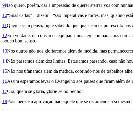
9
Não quero, porém, dar a impressão de querer aterrar-vos com minhas
10
“Suas cartas” – dizem – “são imperativas e fortes, mas, quando está 
11
Quem assim pensa, fique sabendo que quais somos por escrito nas c
12
Em verdade, não ousamos equiparar-nos nem comparar-nos com algu
pouco bom senso.
13
Nós outros não nos gloriaremos além da medida, mas permanecere­
14
Não passamos além dos limites. Estaríamos passando, caso não ho
15
Não nos ufanamos além da medida, cobrindo-nos de traba­lhos alhei
16
Assim esperamos levar o Evangelho aos países que ficam além de vó
17
Ora, quem se gloria, glorie-se no Senhor.
18
Pois merece a aprovação não aquele que se recomenda a si mesmo