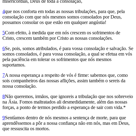
miseri­córdias, Deus de toda a consolação,
4
que nos conforta em todas as nossas tribulações, para que, pela
consolação com que nós mesmos somos consolados por Deus,
possamos consolar os que estão em qualquer angústia!
5
Com efeito, à medida que em nós crescem os sofrimentos de
Cristo, crescem também por Cristo as nossas consolações.
6
Se, pois, somos atribulados, é para vossa consolação e salvação. Se
somos consolados, é para vossa consolação, a qual se efetua em vós
pela paciência em tole­rar os sofrimentos que nós mesmos
suportamos.
7
A nossa esperança a respeito de vós é firme: sabemos que, como
sois companheiros das nossas aflições, assim também o sereis da
nossa consolação.
8
Não queremos, irmãos, que igno­reis a tribulação que nos sobreveio
na Ásia. Fomos maltratados ali desmedidamente, além das nossas
forças, a ponto de termos perdido a esperanç­a de sair com vida.*
9
Sentíamos dentro de nós mesmos a sentença de morte, para que
aprendêssemos a pôr a nossa confiança não em nós, mas em Deus,
que ressuscita os mortos.