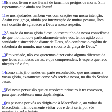
10
Ele nos livrou e nos livrará de tamanhos perigos de morte. Sim,
esperamos que ainda nos livrará
11
se nos ajudardes também vós com orações em nossa intenção.
Assim essa graça, obtida por intervenção de muitas pessoas, lhes
será ocasião de agradecer a Deus a nosso respeito.
12
A razão da nossa glória é esta: o testemunho da nossa consciência
de que, no mundo e particularmente entre vós, temos agido com
santidade e sinceridade diante de Deus, não conforme o espírito de
sabedoria do mundo, mas com o socorro da graça de Deus.*
13
Em verdade, não vos queremos dizer coisa alguma diferente da
que ledes em nossas cartas, e que compreendeis. E espero que reco­
nheçais até o fim,
14
como aliás já o tendes em parte reconhecido, que nós somos a
vossa glória, exatamente como vós sereis a nossa, no dia do Senhor
Jesus.
15
Foi nesta persuasão que eu resolvera primeiro ir ter convosco,
para que recebêsseis uma dupla alegria:
16
eu passaria por vós ao dirigir-me à Macedônia e, ao voltar da
Macedônia, iria novamente visitar-vos e de lá seria por vós
conduzido até a Judeia.