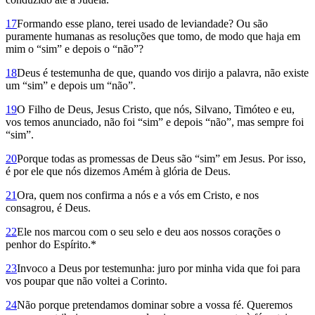
17
Formando esse plano, terei usado de leviandade? Ou são
puramente humanas as resoluções que tomo, de modo que haja em
mim o “sim” e depois o “não”?
18
Deus é testemunha de que, quando vos dirijo a palavra, não existe
um “sim” e depois um “não”.
19
O Filho de Deus, Jesus Cristo, que nós, Silvano, Timóteo e eu,
vos temos anunciado, não foi “sim” e depois “não”, mas sempre foi
“sim”.
20
Porque todas as promessas de Deus são “sim” em Jesus. Por isso,
é por ele que nós dizemos Amém à glória de Deus.
21
Ora, quem nos confirma a nós e a vós em Cristo, e nos
consagrou, é Deus.
22
Ele nos marcou com o seu selo e deu aos nossos corações o
penhor do Espírito.*
23
Invoco a Deus por testemunha: juro por minha vida que foi para
vos poupar que não voltei a Corinto.
24
Não porque pretendamos dominar sobre a vossa fé. Queremos