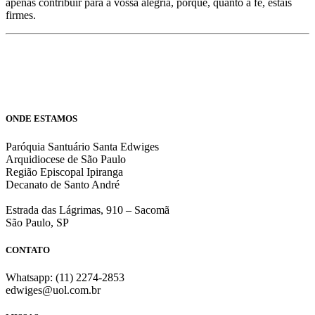
ape­nas contribuir para a vossa alegria, porque, quanto à fé, estais
firmes.
ONDE ESTAMOS
Paróquia Santuário Santa Edwiges
Arquidiocese de São Paulo
Região Episcopal Ipiranga
Decanato de Santo André
Estrada das Lágrimas, 910 – Sacomã
São Paulo, SP
CONTATO
Whatsapp: (11) 2274-2853
edwiges@uol.com.br