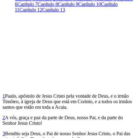
6
Capítulo 7
Capítulo 8
Capítulo 9
Capítulo 10
Capítulo
11
Capítulo 12
Capítulo 13
1
Paulo, apóstolo de Jesus Cristo pela vontade de Deus, e o irmão
Timóteo, à igreja de Deus que está em Corinto, e a todos os irmãos
santos que estão em toda a Acaia.
2
A vós, graça e paz da parte de Deus, nosso Pai, e da parte do
Senhor Jesus Cristo!
3
Bendito seja Deus, o Pai de nosso Senhor Jesus Cristo, o Pai das