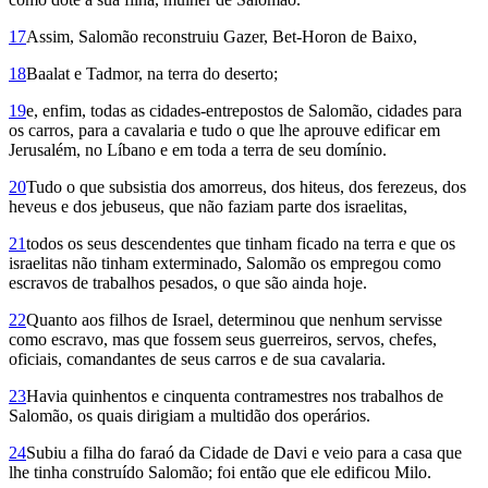
17
Assim, Salomão reconstruiu Gazer, Bet-Horon de Baixo,
18
Baalat e Tadmor, na terra do deserto;
19
e, enfim, todas as cidades-entrepostos de Sa­lomão, cidades para
os carros, para a cavalaria e tudo o que lhe aprouve edificar em
Jerusalém, no Líbano e em toda a terra de seu domínio.
20
Tudo o que subsistia dos amorreus, dos hiteus, dos ferezeus, dos
heveus e dos jebuseus, que não faziam parte dos israelitas,
21
todos os seus descendentes que tinham ficado na terra e que os
israelitas não tinham exterminado, Salomão os empregou como
escravos de trabalhos pesados, o que são ainda hoje.
22
Quanto aos filhos de Israel, determinou que nenhum servisse
como escravo, mas que fossem seus guerreiros, servos, chefes,
oficiais, comandantes de seus carros e de sua cavalaria.
23
Havia quinhentos e cinquenta contramestres nos trabalhos de
Salomão, os quais dirigiam a multidão dos operários.
24
Subiu a filha do faraó da Cidade de Davi e veio para a casa que
lhe tinha cons­truído Salomão; foi então que ele edificou Milo.