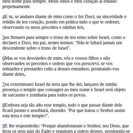
meu nome para sempre. Meus olhos e meu coração aí estarão
perpetuamente.
4
E tu, se andares diante de mim como o fez Davi, na sinceridade e
retidão de teu coração, pondo em prática tudo o que te ordenei,
observando os meus preceitos e minhas leis,
5
eu firmarei para sempre o trono de teu reino sobre Israel, como o
declarei a Davi, teu pai, nestes termos: ‘Não te faltará jamais um
descendente sobre o trono de Israel’.
6
Mas se vos desviardes de mim, vós e vossos filhos e não
observardes os preceitos e ordens que vos prescrevi, se vos
retirardes e prestardes culto a deuses estranhos, prostrando-vos
diante deles,
7
eu exterminarei Israel da terra que lhe dei, lançarei de minha
presença o templo que consagrei ao meu nome e Israel será objeto
de sarcasmo e zombaria para todos os povos.
8
Embora seja tão alto esse templo, todo o que passar diante dele
ficará pasmo e assobiará, dizendo: ‘Por que tratou o Senhor assim
esta terra e este templo?’.
9
E lhe responderão: ‘Porque abandonaram o Senhor, seu Deus, que
tirou os seus pais do Egito e seguiram a outros deuses, prostrando-se