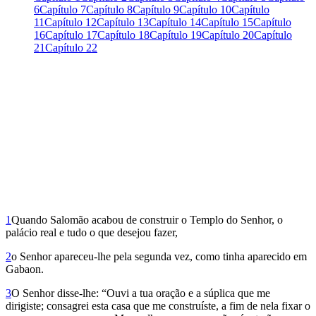
6
Capítulo 7
Capítulo 8
Capítulo 9
Capítulo 10
Capítulo
11
Capítulo 12
Capítulo 13
Capítulo 14
Capítulo 15
Capítulo
16
Capítulo 17
Capítulo 18
Capítulo 19
Capítulo 20
Capítulo
21
Capítulo 22
1
Quando Salomão acabou de construir o Templo do Senhor, o
palácio real e tudo o que desejou fazer,
2
o Senhor apareceu-lhe pela segunda vez, como tinha aparecido em
Gabaon.
3
O Senhor disse-lhe: “Ouvi a tua oração e a súplica que me
dirigiste; consagrei esta casa que me construíste, a fim de nela fixar o