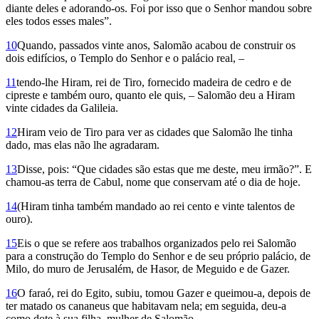
diante deles e adorando-os. Foi por isso que o Senhor mandou sobre
eles todos esses males”.
10
Quando, passados vinte anos, Salomão acabou de construir os
dois edifícios, o Templo do Senhor e o palácio real, –
11
tendo-lhe Hiram, rei de Tiro, fornecido madeira de cedro e de
cipreste e também ouro, quanto ele quis, – Salomão deu a Hiram
vinte cidades da Galileia.
12
Hiram veio de Tiro para ver as cidades que Salomão lhe tinha
dado, mas elas não lhe agradaram.
13
Disse, pois: “Que cidades são estas que me deste, meu irmão?”. E
chamou-as terra de Cabul, nome que conservam até o dia de hoje.
14
(Hiram tinha também mandado ao rei cento e vinte talentos de
ouro).
15
Eis o que se refere aos trabalhos organizados pelo rei Salomão
para a construção do Templo do Senhor e de seu próprio palácio, de
Milo, do muro de Jerusalém, de Hasor, de Meguido e de Gazer.
16
O faraó, rei do Egito, subiu, tomou Gazer e queimou-a, depois de
ter matado os cananeus que habitavam nela; em seguida, deu-a
como dote à sua filha, mulher de Salomão.