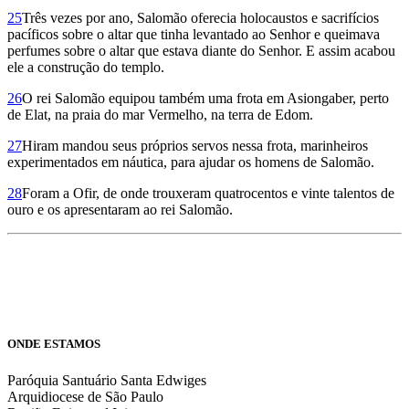
25
Três vezes por ano, Salomão oferecia holocaustos e sacrifícios
pacíficos sobre o altar que tinha levantado ao Senhor e queimava
perfumes sobre o altar que estava diante do Senhor. E assim acabou
ele a construção do templo.
26
O rei Salomão equipou também uma frota em Asiongaber, perto
de Elat, na praia do mar Vermelho, na terra de Edom.
27
Hiram mandou seus próprios servos nessa frota, marinheiros
experimentados em náutica, para ajudar os homens de Salomão.
28
Foram a Ofir, de onde trouxeram quatrocentos e vinte talentos de
ouro e os apresentaram ao rei Salomão.
ONDE ESTAMOS
Paróquia Santuário Santa Edwiges
Arquidiocese de São Paulo