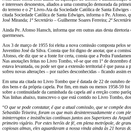
e interesses desonestos, aliados a uma construção demorada da prime
do terreno e o 2º Livro-Ata da Sociedade Católica de Santa Edwiges –
citada Sociedade Católica de Santa Edwiges, informa o Pe. Afonso, q
José Miranda;
1º Secretário
– Guilherme Soares Ferreira;
2º Secretári
Ainda Pe. Afonso Hansch, informa que em outras atas desta diretoria 
quermesses.
Aos 3 de março de 1955 foi eleita a nova comissão composta pelos 
Juventino José da Silva. Consta que foi digno de anotar, que a comiss
Afonso, ele diz que se a fonte for certa, consta que a Pedra Fundamen
Nas anotações feitas no Livro Tombo, vê-se que em 1º de dezembro de
estava levantada, ou pode ser que a extensão territorial é que passa 
sofreu novas alterações – por razões desconhecidas – ficando assim es
Em uma ata citada no Livro Tombo que é datada de 22 de outubro de 19
dos bens e da própria capela. Por fim, em mais ou menos 1958-59 foi f
sobre a continuidade da caminhada da capela até a ereção como paróq
Nas linhas abaixo, transcrevo o que está contido no Livro Tombo, do
“
O que se pode constatar, é que a atual comissão, que se compõe dos
Sebastião Teixeira, foram os que mais desinteressadamente e com pl
ininterruptos e insistências contínuas juntos aos Superiores da Arqu
primeiro vigário. Por estes heróis de fé, em plena metrópole, de gra
copiosas almas, eles aguardavam a nossa vinda ainda às 21 horas d