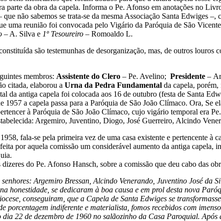
ira parte da obra da capela. Informa o Pe. Afonso em anotações no Liv
 que não sabemos se trata-se da mesma Associação Santa Edwiges –, cuj
ue uma reunião foi convocada pelo Vigário da Paróquia de São Vicente
o
– A. Silva e
1º Tesoureiro
– Romoaldo L.
constituída são testemunhas de desorganização, mas, de outros louros c
seguintes membros:
Assistente do Clero
– Pe. Avelino;
Presidente
– A
ão citada, elaborou a
Urna da Pedra Fundamental
da capela, porém,
tal da antiga capela foi colocada aos 16 de outubro (festa de Santa Ed
 1957 a capela passa para a Paróquia de São João Clímaco. Ora, Se ela
a pertencer à Paróquia de São João Clímaco, cujo vigário temporal era Pe
tabelecida: Argemiro, Juventino, Diogo, José Guerreiro, Alcindo Venera
58, fala-se pela primeira vez de uma casa existente e pertencente à ca
eita por aquela comissão um considerável aumento da antiga capela, inc
uia.
s dizeres do Pe. Afonso Hansch, sobre a comissão que deu cabo das obr
 senhores: Argemiro Bressan, Alcindo Venerando, Juventino José da Sil
ena honestidade, se dedicaram à boa causa e em prol desta nova Paróq
idiocese, conseguiram, que a Capela de Santa Edwiges se transformasse 
nde porcentagem indiferente e materialista, fomos recebidos com imenso
o dia 22 de dezembro de 1960 no salãozinho da Casa Paroquial. Após