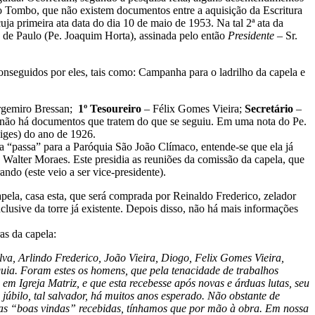
ro Tombo, que não existem documentos entre a aquisição da Escritura
a primeira ata data do dia 10 de maio de 1953. Na tal 2ª ata da
 de Paulo (Pe. Joaquim Horta), assinada pelo então
Presidente
– Sr.
onseguidos por eles, tais como: Campanha para o ladrilho da capela e
rgemiro Bressan;
1º Tesoureiro
– Félix Gomes Vieira;
Secretário
–
 não há documentos que tratem do que se seguiu. Em uma nota do Pe.
wiges) do ano de 1926.
 “passa” para a Paróquia São João Clímaco, entende-se que ela já
. Walter Moraes. Este presidia as reuniões da comissão da capela, que
ndo (este veio a ser vice-presidente).
pela, casa esta, que será comprada por Reinaldo Frederico, zelador
lusive da torre já existente. Depois disso, não há mais informações
as da capela:
va, Arlindo Frederico, João Vieira, Diogo, Felix Gomes Vieira,
uia. Foram estes os homens, que pela tenacidade de trabalhos
em Igreja Matriz, e que esta recebesse após novas e árduas lutas, seu
 júbilo, tal salvador, há muitos anos esperado. Não obstante de
 as “boas vindas” recebidas, tínhamos que por mão à obra. Em nossa