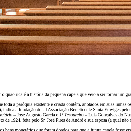
 quão rica é a história da pequena capela que veio a ser tornar um gra
oda a paróquia existente e criada contém, anotados em suas linhas os 
indica a fundação de tal Associação Beneficente Santa Edwiges pelos a
retário
– José Augusto Garcia e
1º Tesoureiro
– Luis Gonçalves do Nasc
o de 1924, feita pelo Sr. José Pires de André e sua esposa (a qual não 
os bens monetários que foram doados para que a futura capela fosse er