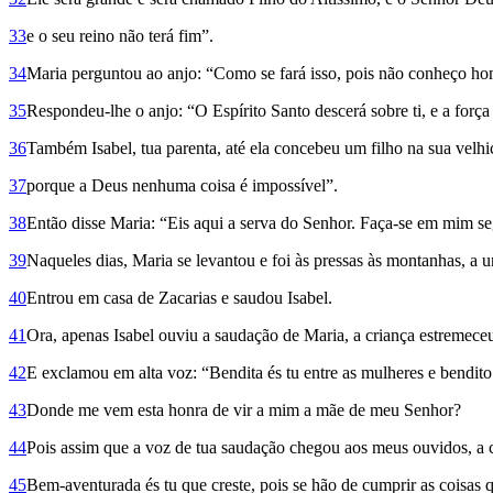
33
e o seu reino não terá fim”.
34
Maria perguntou ao anjo: “Como se fará isso, pois não conheço 
35
Respondeu-lhe o anjo: “O Espírito Santo descerá sobre ti, e a força
36
Também Isabel, tua parenta, até ela concebeu um filho na sua velhice
37
porque a Deus nenhuma coisa é impossível”.
38
Então disse Maria: “Eis aqui a serva do Senhor. Faça-se em mim seg
39
Naqueles dias, Maria se levantou e foi às pressas às montanhas, a 
40
Entrou em casa de Zacarias e saudou Isabel.
41
Ora, apenas Isabel ouviu a saudação de Maria, a criança estremeceu 
42
E exclamou em alta voz: “Bendita és tu entre as mulheres e bendito 
43
Donde me vem esta honra de vir a mim a mãe de meu Senhor?
44
Pois assim que a voz de tua saudação chegou aos meus ouvidos, a c
45
Bem-aventurada és tu que creste, pois se hão de cumprir as coisas q