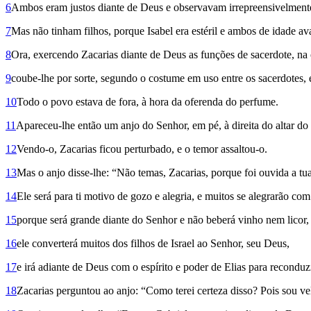
6
Ambos eram justos diante de Deus e observavam irrepreensivelment
7
Mas não tinham filhos, porque Isabel era estéril e ambos de idade a
8
Ora, exercendo Zacarias diante de Deus as funções de sacerdote, na 
9
coube-lhe por sorte, segundo o costume em uso entre os sacerdotes, e
10
Todo o povo estava de fora, à hora da oferenda do perfume.
11
Apareceu-lhe então um anjo do Senhor, em pé, à direita do altar do
12
Vendo-o, Zaca­rias ficou perturbado, e o temor assaltou-o.
13
Mas o anjo disse-lhe: “Não temas, Zaca­rias, porque foi ouvida a tua
14
Ele será para ti motivo de gozo e alegria, e muitos se alegrarão co
15
porque será grande diante do Senhor e não beberá vinho nem licor, 
16
ele converterá muitos dos filhos de Israel ao Senhor, seu Deus,
17
e irá adiante de Deus com o espírito e poder de Elias para reconduz
18
Zacarias perguntou ao anjo: “Como terei certeza disso? Pois sou v