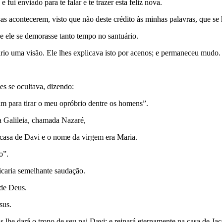
fui enviado para te falar e te trazer esta feliz nova.
sas acontecerem, visto que não deste crédito às minhas palavras, que se
e ele se demorasse tanto tempo no santuário.
ário uma visão. Ele lhes explicava isto por acenos; e permaneceu mudo.
s se ocultava, dizendo:
m para tirar o meu opróbrio dentre os homens”.
a Galileia, chamada Nazaré,
asa de Davi e o nome da virgem era Maria.
o”.
icaria seme­lhante saudação.
 de Deus.
sus.
 lhe dará o trono de seu pai Davi; e reinará eternamente na casa de Jac