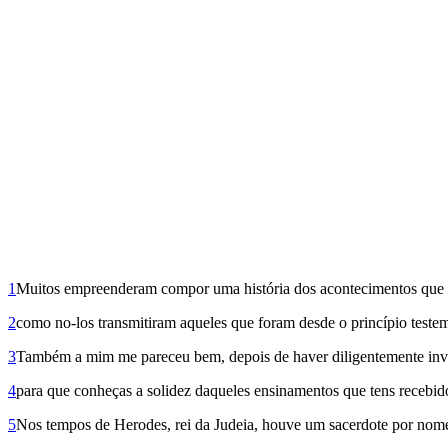
1
Muitos empreenderam compor uma história dos aconteci­mentos que s
2
como no-los transmitiram aqueles que foram desde o princípio testem
3
Também a mim me pareceu bem, depois de haver diligentemente invest
4
para que conheças a solidez daqueles ensinamentos que tens recebid
5
Nos tempos de Herodes, rei da Judeia, houve um sacerdote por nome 