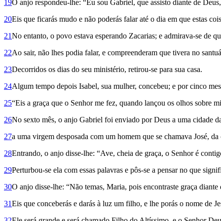
19
O anjo respondeu-lhe: “Eu sou Gabriel, que assisto diante de Deus, e 
20
Eis que ficarás mudo e não poderás falar até o dia em que estas coi
21
No entanto, o povo estava espe­rando Zacarias; e admirava-se de qu
22
Ao sair, não lhes podia falar, e compreenderam que tivera no santu
23
Decorridos os dias do seu ministério, retirou-se para sua casa.
24
Algum tempo depois Isabel, sua mulher, concebeu; e por cinco mese
25
“Eis a graça que o Senhor me fez, quando lançou os olhos sobre mi
26
No sexto mês, o anjo Gabriel foi enviado por Deus a uma cidade d
27
a uma virgem desposada com um homem que se chamava José, da c
28
Entrando, o anjo disse-lhe: “Ave, cheia de graça, o Senhor é contig
29
Perturbou-se ela com essas palavras e pôs-se a pensar no que signif
30
O anjo disse-lhe: “Não temas, Maria, pois encontraste graça diante
31
Eis que conceberás e darás à luz um filho, e lhe porás o nome de Je
32
Ele será grande e será chamado Filho do Altíssimo, e o Senhor Deus