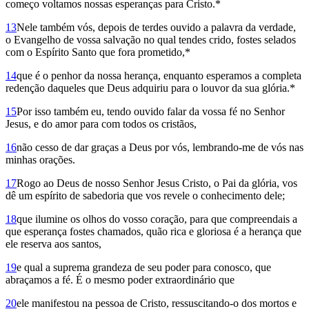
começo voltamos nossas esperanças para Cristo.*
13
Nele também vós, depois de terdes ouvido a palavra da verdade,
o Evangelho de vossa salvação no qual tendes crido, fostes selados
com o Espírito Santo que fora prometido,*
14
que é o penhor da nossa herança, enquanto esperamos a completa
redenção daqueles que Deus adquiriu para o louvor da sua glória.*
15
Por isso também eu, tendo ouvido falar da vossa fé no Senhor
Jesus, e do amor para com todos os cristãos,
16
não cesso de dar graças a Deus por vós, lembrando-me de vós nas
minhas orações.
17
Rogo ao Deus de nosso Senhor Jesus Cristo, o Pai da glória, vos
dê um espírito de sabedoria que vos revele o conhe­cimento dele;
18
que ilumine os olhos do vosso coração, para que compreendais a
que esperança fostes chamados, quão rica e gloriosa é a herança que
ele reserva aos santos,
19
e qual a suprema grandeza de seu poder para conosco, que
abraçamos a fé. É o mesmo poder extraordinário que
20
ele manifestou na pessoa de Cristo, ressuscitando-o dos mortos e