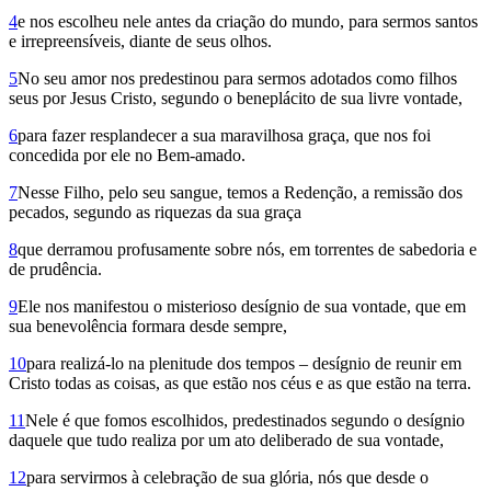
4
e nos escolheu nele antes da criação do mundo, para sermos santos
e irrepreensíveis, diante de seus olhos.
5
No seu amor nos predestinou para sermos adotados como filhos
seus por Jesus Cristo, segundo o beneplácito de sua livre vontade,
6
para fazer resplandecer a sua maravilhosa graça, que nos foi
concedida por ele no Bem-amado.
7
Nesse Filho, pelo seu sangue, temos a Redenção, a remissão dos
pecados, segundo as riquezas da sua graça
8
que derramou profusamente sobre nós, em torrentes de sabedoria e
de prudência.
9
Ele nos manifestou o misterioso desígnio de sua vontade, que em
sua benevolência formara desde sempre,
10
para realizá-lo na plenitude dos tempos – desígnio de reunir em
Cristo todas as coisas, as que estão nos céus e as que estão na terra.
11
Nele é que fomos escolhidos, predestinados segundo o desígnio
daquele que tudo realiza por um ato deliberado de sua vontade,
12
para servirmos à celebração de sua glória, nós que desde o