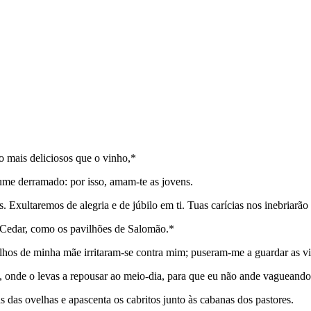
o mais deliciosos que o vinho,*
ume derramado: por isso, amam-te as jovens.
. Exultaremos de alegria e de júbilo em ti. Tuas carícias nos inebriarã
e Cedar, como os pavilhões de Salomão.*
ilhos de minha mãe irritaram-se contra mim; puseram-me a guardar as v
, onde o levas a repousar ao meio-dia, para que eu não ande vagueando
as das ovelhas e apascenta os cabritos junto às cabanas dos pastores.