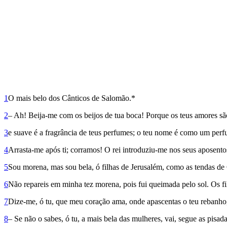
1
O mais belo dos Cânticos de Salomão.*
2
– Ah! Beija-me com os beijos de tua boca! Porque os teus amores sã
3
e suave é a fragrância de teus perfumes; o teu nome é como um perf
4
Arrasta-me após ti; corramos! O rei introduziu-me nos seus aposentos
5
Sou morena, mas sou bela, ó filhas de Jerusalém, como as tendas d
6
Não repareis em minha tez morena, pois fui queimada pelo sol. Os f
7
Dize-me, ó tu, que meu coração ama, onde apascentas o teu rebanho
8
– Se não o sabes, ó tu, a mais bela das mulheres, vai, segue as pisad