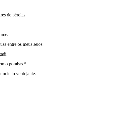
res de pérolas.
fume.
sa entre os meus seios;
adi.
 como pombas.*
m leito verdejante.