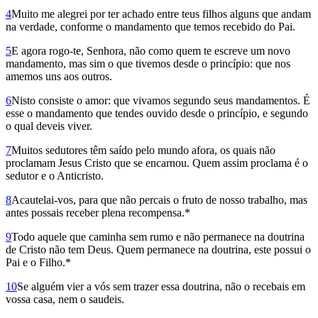
4
Muito me alegrei por ter achado entre teus filhos alguns que andam
na verdade, conforme o mandamento que temos recebido do Pai.
5
E agora rogo-te, Senhora, não como quem te escreve um novo
mandamento, mas sim o que tivemos desde o princípio: que nos
amemos uns aos outros.
6
Nisto consiste o amor: que vivamos segundo seus mandamentos. É
esse o mandamento que tendes ouvido desde o princípio, e segundo
o qual deveis viver.
7
Muitos sedutores têm saído pelo mundo afora, os quais não
proclamam Jesus Cristo que se encarnou. Quem assim proclama é o
sedutor e o Anticristo.
8
Acautelai-vos, para que não percais o fruto de nosso trabalho, mas
antes possais receber plena recompensa.*
9
Todo aquele que caminha sem rumo e não permanece na doutrina
de Cristo não tem Deus. Quem permanece na doutrina, este possui o
Pai e o Filho.*
10
Se alguém vier a vós sem trazer essa doutrina, não o recebais em
vossa casa, nem o saudeis.