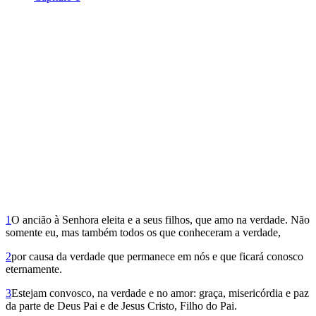
1
O ancião à Senhora eleita e a seus filhos, que amo na verdade. Não
somente eu, mas também todos os que conheceram a verdade,
2
por causa da verdade que permane­ce em nós e que ficará conosco
eternamente.
3
Estejam convosco, na verdade e no amor: graça, miseri­córdia e paz
da parte de Deus Pai e de Jesus Cristo, Filho do Pai.