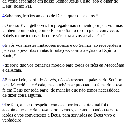
da vossa esperança em nosso Senhor Jesus Cristo, sob o olhar­ de
Deus, nosso Pai.
4
Sabemos, irmãos amados de Deus, que sois eleitos.*
5
O nosso Evangelho vos foi pregado não somente por palavra, mas
também com poder, com o Espírito Santo e com plena convicção.
Sabeis o que temos sido entre vós para a vossa salvação.*
6
E vós vos fizestes imitadores nossos e do Senhor, ao receberdes a
palavra, apesar das muitas tribulações, com a alegria do Espírito
Santo,*
7
de sorte que vos tor­nastes modelo para todos os fiéis da Macedônia
e da Acaia.
8
Em verdade, partindo de vós, não só ressoou a palavra do Senhor
pela Macedônia e Acaia, mas também se propagou a fama de vossa
fé em Deus por toda parte, de maneira que não temos necessidade
de dizer coisa alguma.
9
De fato, a nosso respeito, conta-se por toda parte qual foi o
acolhimento que da vossa parte tivemos, e como abandonastes os
ídolos e vos convertestes a Deus, para servirdes ao Deus vivo e
verdadeiro,