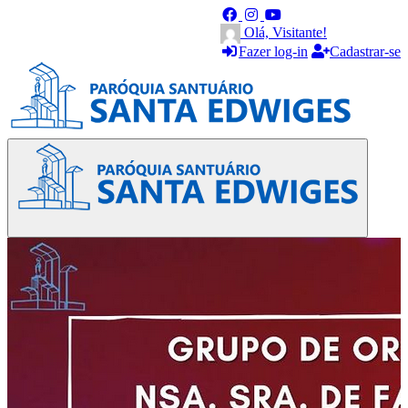
Olá, Visitante!
Fazer log-in
Cadastrar-se